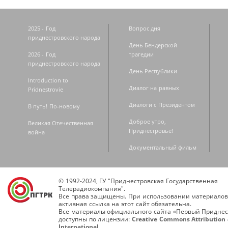
2025 - Год
Вопрос дня
приднестровского народа
День Бендерской
2026 - Год
трагедии
приднестровского народа
День Республики
Introduction to
Диалог на равных
Pridnestrovie
Диалоги с Президентом
В путь! По-новому
Доброе утро,
Великая Отечественная
Приднестровье!
война
Документальный фильм
© 1992-2024, ГУ "Приднестровская Государственная
Телерадиокомпания".
Все права защищены. При использовании материалов
активная ссылка на этот сайт обязательна.
Все материалы официального сайта «Первый Приднес
доступны по лицензии:
Creative Commons Attribution 
International