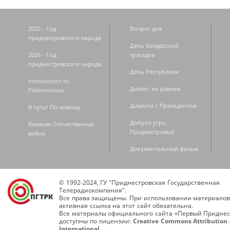
2025 - Год
Вопрос дня
приднестровского народа
День Бендерской
2026 - Год
трагедии
приднестровского народа
День Республики
Introduction to
Диалог на равных
Pridnestrovie
Диалоги с Президентом
В путь! По-новому
Доброе утро,
Великая Отечественная
Приднестровье!
война
Документальный фильм
© 1992-2024, ГУ "Приднестровская Государственная
Телерадиокомпания".
Все права защищены. При использовании материалов
активная ссылка на этот сайт обязательна.
Все материалы официального сайта «Первый Приднес
доступны по лицензии:
Creative Commons Attribution 
International