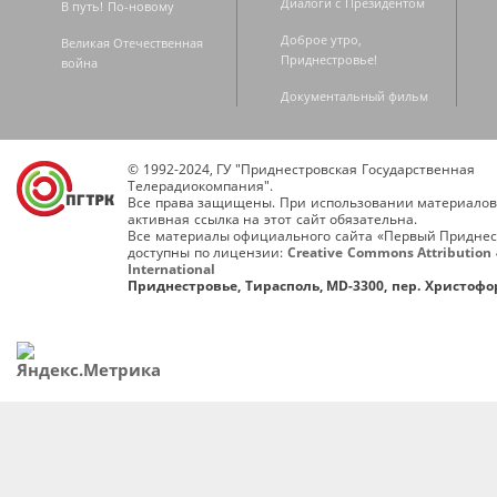
Диалоги с Президентом
В путь! По-новому
Доброе утро,
Великая Отечественная
Приднестровье!
война
Документальный фильм
© 1992-2024, ГУ "Приднестровская Государственная
Телерадиокомпания".
Все права защищены. При использовании материалов
активная ссылка на этот сайт обязательна.
Все материалы официального сайта «Первый Приднес
доступны по лицензии:
Creative Commons Attribution 
International
Приднестровье, Тирасполь, MD-3300, пер. Христофор