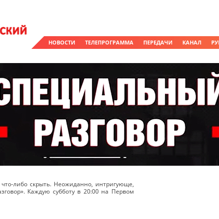
НОВОСТИ
ТЕЛЕПРОГРАММА
ПЕРЕДАЧИ
КАНАЛ
РУ
о что-либо скрыть. Неожиданно, интригующе,
зговор». Каждую субботу в 20:00 на Первом