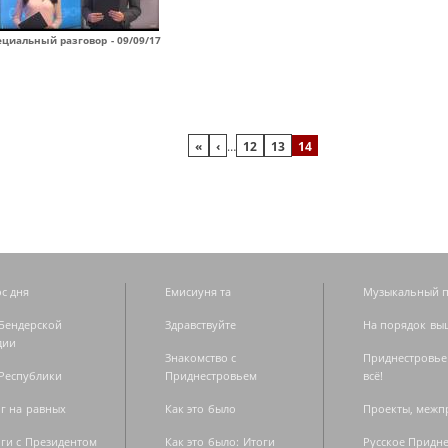
циальный разговор - 09/09/17
«
‹
…
12
13
14
с дня
Емисиуня та
Музыкальный п
Бендерской
Здравствуйте
На порядок вы
дии
Знакомство с
Приднестровье
Республики
Приднестровьем
всё!
г на равных
Как это было
Проекты, меж
ги с Президентом
Как это было: Итоги
Русское Придн