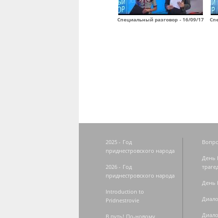
Специальный разговор - 16/09/17
Спе
Страницы
2025 - Год
Вопро
приднестровского народа
День 
2026 - Год
траге
приднестровского народа
День 
Introduction to
Диало
Pridnestrovie
Диало
В путь! По-новому