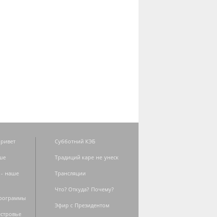
ривет
Субботний КЭБ
ше
Традиций каре не унеск
 - наше
Трансляции
Что? Откуда? Почему?
программы
Эфир с Президентом
естровье