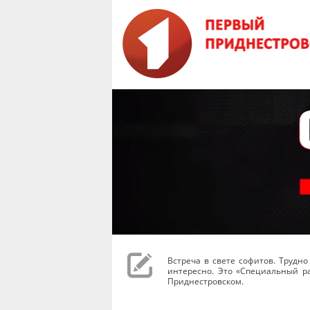
Встреча в свете софитов. Трудн
интересно. Это «Специальный ра
Приднестровском.