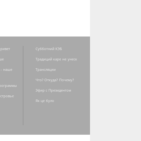
ривет
Субботний КЭБ
ше
Традиций каре не унеск
 - наше
Трансляции
Что? Откуда? Почему?
программы
Эфир с Президентом
естровье
Як це було