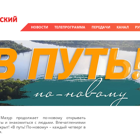
НОВОСТИ
ТЕЛЕПРОГРАММА
ПЕРЕДАЧИ
КАНАЛ
РУ
Мазур продолжает по-новому открывать
ты и знакомиться с людьми. Впечатлениями
крыт! «В путь! По-новому» – каждый четверг в
м.