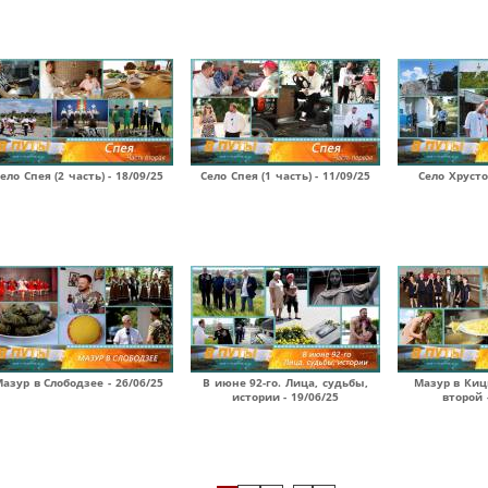
ело Спея (2 часть) - 18/09/25
Село Спея (1 часть) - 11/09/25
Село Хрусто
азур в Слободзее - 26/06/25
В июне 92-го. Лица, судьбы,
Мазур в Киц
истории - 19/06/25
второй 