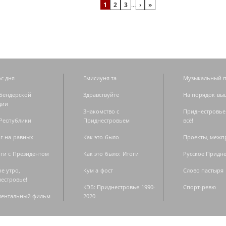
1
2
3
…
›
»
с дня
Емисиуня та
Музыкальный п
Бендерской
Здравствуйте
На порядок вы
дии
Знакомство с
Приднестровье
Республики
Приднестровьем
всё!
г на равных
Как это было
Проекты, меж
ги с Президентом
Как это было: Итоги
Русское Придн
е утро,
Кум а фост
Слово пастыря
естровье!
КЭБ: Приднестровье 1990-
Спорт-ревю
ментальный фильм
2020