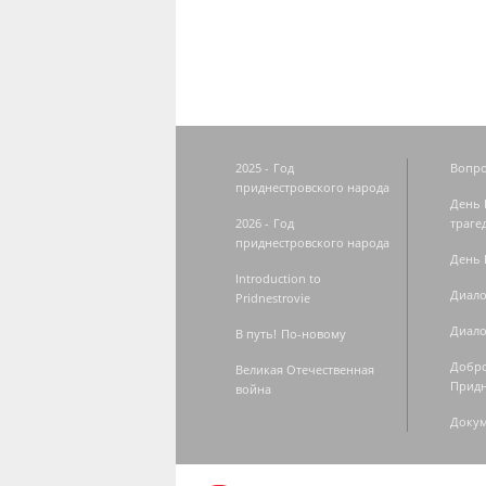
2025 - Год
Вопро
приднестровского народа
День 
2026 - Год
траге
приднестровского народа
День 
Introduction to
Диало
Pridnestrovie
Диало
В путь! По-новому
Добро
Великая Отечественная
Придн
война
Доку