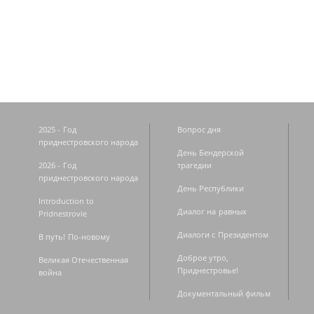
Страницы
2025 - Год
Вопрос дня
приднестровского народа
День Бендерской
2026 - Год
трагедии
приднестровского народа
День Республики
Introduction to
Диалог на равных
Pridnestrovie
Диалоги с Президентом
В путь! По-новому
Доброе утро,
Великая Отечественная
Приднестровье!
война
Документальный фильм