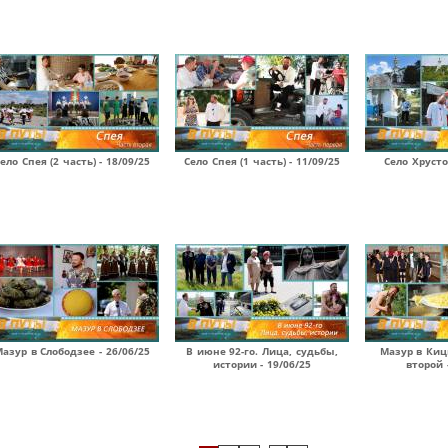
ело Спея (2 часть) - 18/09/25
Село Спея (1 часть) - 11/09/25
Село Хрусто
азур в Слободзее - 26/06/25
В июне 92-го. Лица, судьбы,
Мазур в Киц
истории - 19/06/25
второй 