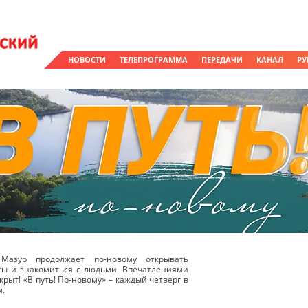
НОВОСТИ
ТЕЛЕПРОГРАММА
ПЕРЕДАЧИ
КАНАЛ
РУ
Мазур продолжает по-новому открывать
ты и знакомиться с людьми. Впечатлениями
крыт! «В путь! По-новому» – каждый четверг в
м.