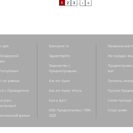
1
2
3
…
›
»
с дня
Емисиуня та
Музыкальный п
Бендерской
Здравствуйте
На порядок вы
дии
Знакомство с
Приднестровье
Республики
Приднестровьем
всё!
г на равных
Как это было
Проекты, меж
ги с Президентом
Как это было: Итоги
Русское Придн
е утро,
Кум а фост
Слово пастыря
естровье!
КЭБ: Приднестровье 1990-
Спорт-ревю
ментальный фильм
2020