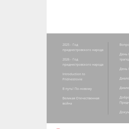
2025 - Год
Вопро
приднестровского народа
День 
2026 - Год
траге
приднестровского народа
День 
Introduction to
Диало
Pridnestrovie
Диало
В путь! По-новому
Добро
Великая Отечественная
Придн
война
Доку