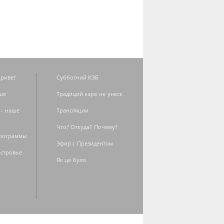
ривет
Субботний КЭБ
ше
Традиций каре не унеск
 - наше
Трансляции
Что? Откуда? Почему?
программы
Эфир с Президентом
естровье
Як це було