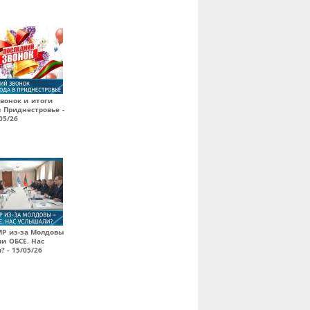
вонок и итоги
в Приднестровье -
05/26
МР из-за Молдовы
ии ОБСЕ. Нас
 - 15/05/26