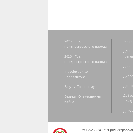
2025 - Год
Вопро
приднестровского народа
День 
2026 - Год
траге
приднестровского народа
День 
Introduction to
Диало
Pridnestrovie
Диало
В путь! По-новому
Добро
Великая Отечественная
Придн
война
Доку
© 1992-2024, ГУ "Приднестровск