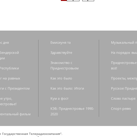
с дня
Емисиуня та
Музыкальный п
Бендерской
Здравствуйте
На порядок вы
дии
Знакомство с
Приднестровье
Республики
Приднестровьем
всё!
г на равных
Как это было
Проекты, меж
ги с Президентом
Как это было: Итоги
Русское Придн
е утро,
Кум а фост
Слово пастыря
естровье!
КЭБ: Приднестровье 1990-
Спорт-ревю
ментальный фильм
2020
ая Государственная Телерадиокомпания".