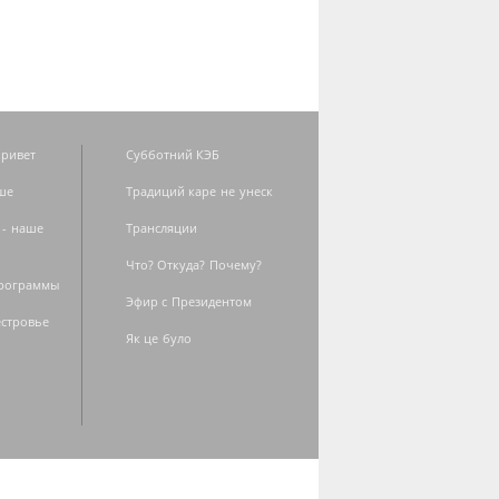
ривет
Субботний КЭБ
ше
Традиций каре не унеск
 - наше
Трансляции
Что? Откуда? Почему?
программы
Эфир с Президентом
естровье
Як це було