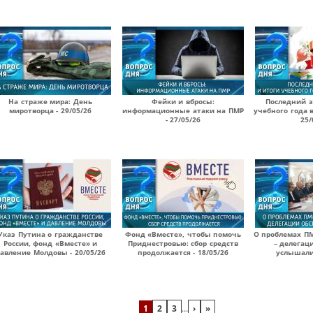
На страже мира: День
Фейки и вбросы:
Последний з
миротворца - 29/05/26
информационные атаки на ПМР
учебного года 
- 27/05/26
25/
Указ Путина о гражданстве
Фонд «Вместе», чтобы помочь
О проблемах П
России, фонд «Вместе» и
Приднестровью: сбор средств
– делегац
авление Молдовы - 20/05/26
продолжается - 18/05/26
услышали?
1
2
3
…
›
»