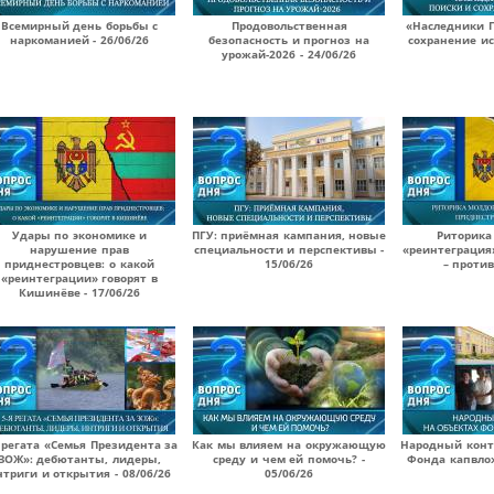
Всемирный день борьбы с
Продовольственная
«Наследники П
наркоманией - 26/06/26
безопасность и прогноз на
сохранение ис
урожай-2026 - 24/06/26
Удары по экономике и
ПГУ: приёмная кампания, новые
Риторика
нарушение прав
специальности и перспективы -
«реинтеграция
приднестровцев: о какой
15/06/26
– против
«реинтеграции» говорят в
Кишинёве - 17/06/26
 регата «Семья Президента за
Как мы влияем на окружающую
Народный конт
ЗОЖ»: дебютанты, лидеры,
среду и чем ей помочь? -
Фонда капвлож
нтриги и открытия - 08/06/26
05/06/26