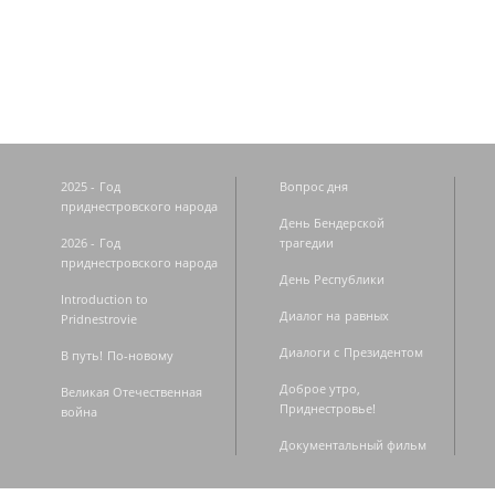
Страницы
2025 - Год
Вопрос дня
приднестровского народа
День Бендерской
2026 - Год
трагедии
приднестровского народа
День Республики
Introduction to
Диалог на равных
Pridnestrovie
Диалоги с Президентом
В путь! По-новому
Доброе утро,
Великая Отечественная
Приднестровье!
война
Документальный фильм