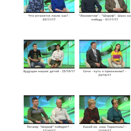
Что останется после нас? -
"Локомотив" - "Шериф". Шанс на
03/11/17
победу - 01/11/17
Будущее наших детей - 25/10/17
Сочи - путь к признанию? -
24/10/17
Почему "Шериф" победит? -
Какой он, наш Тирасполь? -
17/10/17
13/10/17