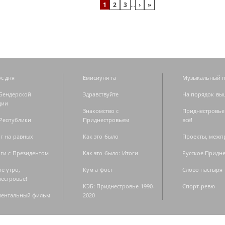
1
2
3
…
›
»
с дня
Емисиуня та
Музыкальный п
Бендерской
Здравствуйте
На порядок вы
дии
Знакомство с
Приднестровье
Республики
Приднестровьем
всё!
г на равных
Как это было
Проекты, меж
ги с Президентом
Как это было: Итоги
Русское Придн
е утро,
Кум а фост
Слово пастыря
естровье!
КЭБ: Приднестровье 1990-
Спорт-ревю
ментальный фильм
2020