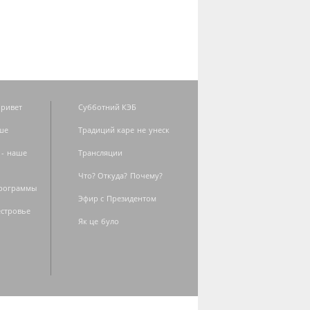
ривет
Субботний КЭБ
ше
Традиций каре не унеск
 - наше
Трансляции
Что? Откуда? Почему?
программы
Эфир с Президентом
естровье
Як це було