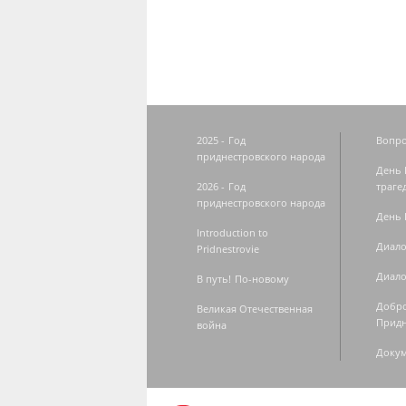
2025 - Год
Вопро
приднестровского народа
День 
2026 - Год
траге
приднестровского народа
День 
Introduction to
Диало
Pridnestrovie
Диало
В путь! По-новому
Добро
Великая Отечественная
Придн
война
Доку