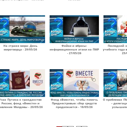
На страже мира: День
Фейки и вбросы:
Последний з
миротворца - 29/05/26
информационные атаки на ПМР
учебного года 
- 27/05/26
25/
Указ Путина о гражданстве
Фонд «Вместе», чтобы помочь
О проблемах П
России, фонд «Вместе» и
Приднестровью: сбор средств
– делегац
авление Молдовы - 20/05/26
продолжается - 18/05/26
услышали?