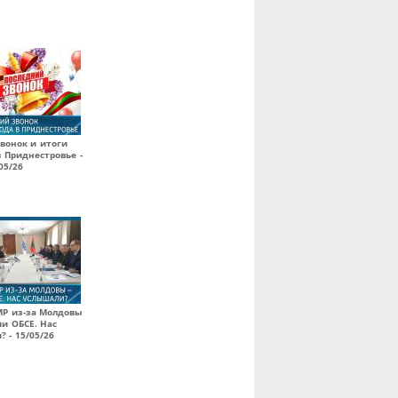
вонок и итоги
в Приднестровье -
05/26
МР из-за Молдовы
ии ОБСЕ. Нас
 - 15/05/26