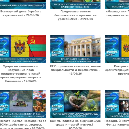
Всемирный день борьбы с
Продовольственная
«Наследники П
наркоманией - 26/06/26
безопасность и прогноз на
сохранение ис
урожай-2026 - 24/06/26
Удары по экономике и
ПГУ: приёмная кампания, новые
Риторика
нарушение прав
специальности и перспективы -
«реинтеграция
приднестровцев: о какой
15/06/26
– против
«реинтеграции» говорят в
Кишинёве - 17/06/26
 регата «Семья Президента за
Как мы влияем на окружающую
Народный конт
ЗОЖ»: дебютанты, лидеры,
среду и чем ей помочь? -
Фонда капвлож
нтриги и открытия - 08/06/26
05/06/26