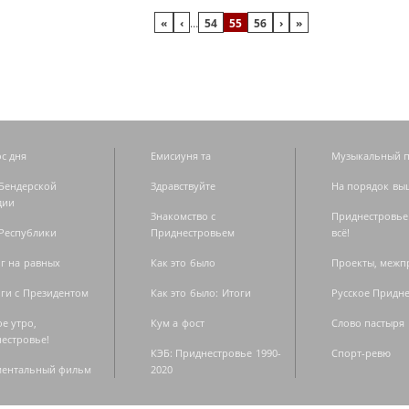
«
‹
…
54
55
56
›
»
с дня
Емисиуня та
Музыкальный п
Бендерской
Здравствуйте
На порядок вы
дии
Знакомство с
Приднестровье
Республики
Приднестровьем
всё!
г на равных
Как это было
Проекты, меж
ги с Президентом
Как это было: Итоги
Русское Придн
е утро,
Кум а фост
Слово пастыря
естровье!
КЭБ: Приднестровье 1990-
Спорт-ревю
ментальный фильм
2020