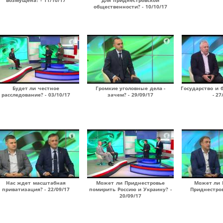
возмущена? - 11/10/17
для приднестровской
общественности? - 10/10/17
Будет ли честное
Громкие уголовные дела -
Государство и 
расследование? - 03/10/17
зачем? - 29/09/17
- 27
Нас ждет масштабная
Может ли Приднестровье
Может ли 
приватизация? - 22/09/17
помирить Россию и Украину? -
Приднестров
20/09/17