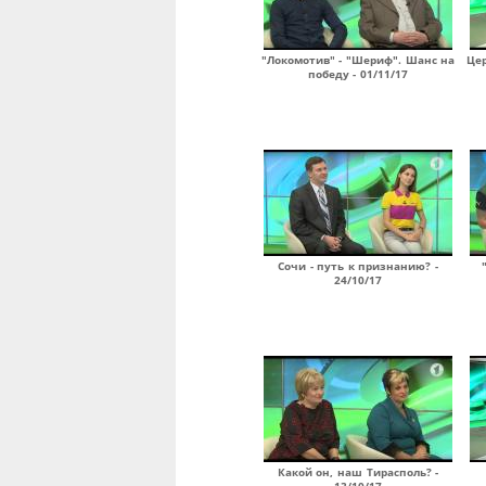
"Локомотив" - "Шериф". Шанс на
Цер
победу - 01/11/17
Сочи - путь к признанию? -
24/10/17
Какой он, наш Тирасполь? -