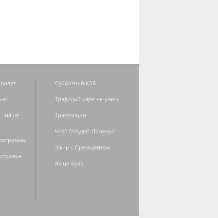
ривет
Субботний КЭБ
ше
Традиций каре не унеск
 - наше
Трансляции
Что? Откуда? Почему?
программы
Эфир с Президентом
естровье
Як це було