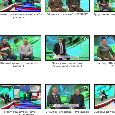
ковь. Нужна ли активность? -
Сборы - это сигнал? - 27/10/17
Будущее наших 
31/10/17
"Шериф" пройдет дальше? -
Чему учит прецедент
Почему "Шер
20/10/17
Гервазюка? - 18/10/17
17/
Почему общественность
Визит в Голерканы - это вызов
Выводы из траг