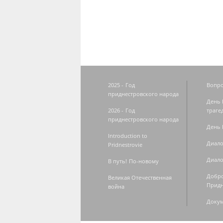
Страницы
2025 - Год
Вопро
приднестровского народа
День 
2026 - Год
траге
приднестровского народа
День 
Introduction to
Диало
Pridnestrovie
Диало
В путь! По-новому
Добро
Великая Отечественная
Придн
война
Доку