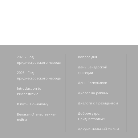
Страницы
2025 - Год
Вопрос дня
приднестровского народа
День Бендерской
2026 - Год
трагедии
приднестровского народа
День Республики
Introduction to
Диалог на равных
Pridnestrovie
Диалоги с Президентом
В путь! По-новому
Доброе утро,
Великая Отечественная
Приднестровье!
война
Документальный фильм