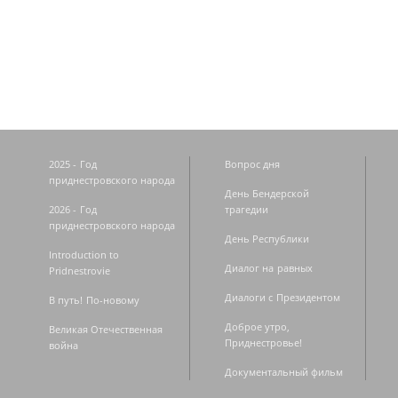
Страницы
2025 - Год
Вопрос дня
приднестровского народа
День Бендерской
2026 - Год
трагедии
приднестровского народа
День Республики
Introduction to
Диалог на равных
Pridnestrovie
Диалоги с Президентом
В путь! По-новому
Доброе утро,
Великая Отечественная
Приднестровье!
война
Документальный фильм