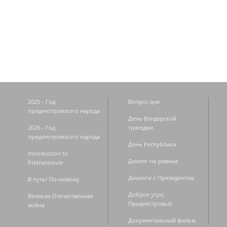
Страницы
2025 - Год
Вопрос дня
приднестровского народа
День Бендерской
2026 - Год
трагедии
приднестровского народа
День Республики
Introduction to
Диалог на равных
Pridnestrovie
Диалоги с Президентом
В путь! По-новому
Доброе утро,
Великая Отечественная
Приднестровье!
война
Документальный фильм