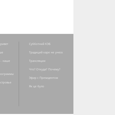
ривет
Субботний КЭБ
ше
Традиций каре не унеск
 - наше
Трансляции
Что? Откуда? Почему?
программы
Эфир с Президентом
естровье
Як це було