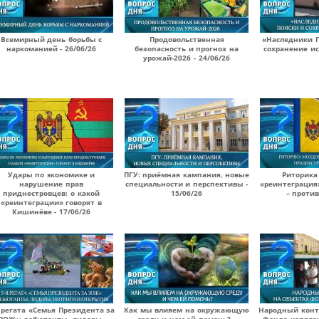
Всемирный день борьбы с
Продовольственная
«Наследники П
наркоманией - 26/06/26
безопасность и прогноз на
сохранение ис
урожай-2026 - 24/06/26
Удары по экономике и
ПГУ: приёмная кампания, новые
Риторика
нарушение прав
специальности и перспективы -
«реинтеграция
приднестровцев: о какой
15/06/26
– против
«реинтеграции» говорят в
Кишинёве - 17/06/26
 регата «Семья Президента за
Как мы влияем на окружающую
Народный конт