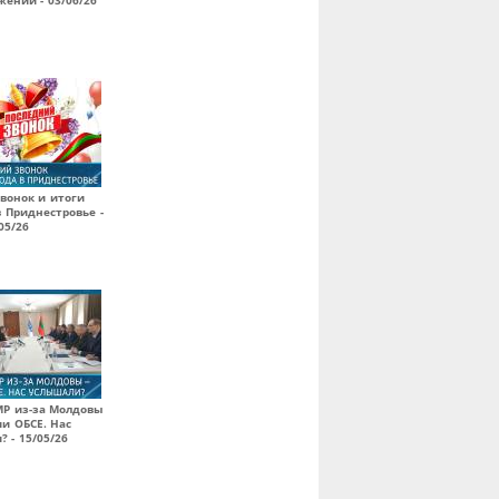
ений - 03/06/26
вонок и итоги
в Приднестровье -
05/26
МР из-за Молдовы
ии ОБСЕ. Нас
 - 15/05/26