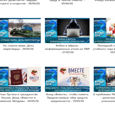
ЗОЖ»: дебютанты, лидеры,
среду и чем ей помочь? -
Фонда капвлож
нтриги и открытия - 08/06/26
05/06/26
На страже мира: День
Фейки и вбросы:
Последний з
миротворца - 29/05/26
информационные атаки на ПМР
учебного года 
- 27/05/26
25/
Указ Путина о гражданстве
Фонд «Вместе», чтобы помочь
О проблемах П
России, фонд «Вместе» и
Приднестровью: сбор средств
– делегац
авление Молдовы - 20/05/26
продолжается - 18/05/26
услышали?