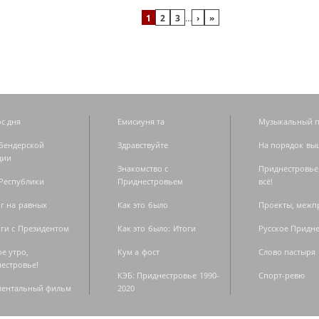
1
2
3
…
›
»
с дня
Емисиуня та
Музыкальный п
Бендерской
Здравствуйте
На порядок вы
дии
Знакомство с
Приднестровье
Республики
Приднестровьем
всё!
г на равных
Как это было
Проекты, меж
ги с Президентом
Как это было: Итоги
Русское Придн
е утро,
Кум а фост
Слово пастыря
естровье!
КЭБ: Приднестровье 1990-
Спорт-ревю
ментальный фильм
2020