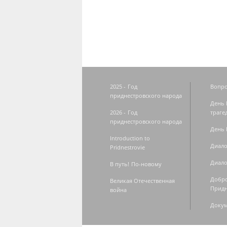
Страницы
2025 - Год
Вопро
приднестровского народа
День 
2026 - Год
траге
приднестровского народа
День 
Introduction to
Диало
Pridnestrovie
Диало
В путь! По-новому
Добро
Великая Отечественная
Придн
война
Доку