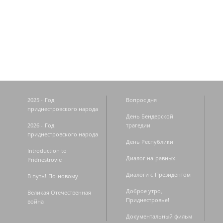
Страницы
2025 - Год
Вопрос дня
приднестровского народа
День Бендерской
2026 - Год
трагедии
приднестровского народа
День Республики
Introduction to
Диалог на равных
Pridnestrovie
Диалоги с Президентом
В путь! По-новому
Доброе утро,
Великая Отечественная
Приднестровье!
война
Документальный фильм