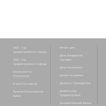
Страницы
2025 - Год
Вопрос дня
приднестровского народа
День Бендерской
2026 - Год
трагедии
приднестровского народа
День Республики
Introduction to
Диалог на равных
Pridnestrovie
Диалоги с Президентом
В путь! По-новому
Доброе утро,
Великая Отечественная
Приднестровье!
война
Документальный фильм