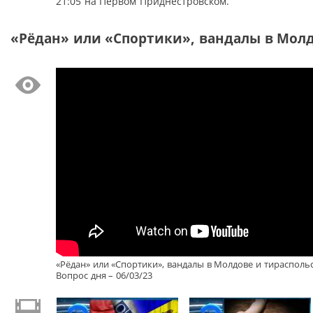
21:05 на Первом Приднестровском.
«Рёдан» или «Спортики», вандалы в Молд
«Рёдан» или «Спортики», вандалы в Молдове и тирасполь
Вопрос дня – 06/03/23