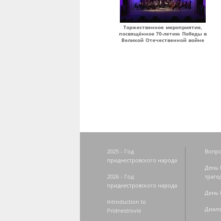
Торжественное мероприятие,
посвящённое 70-летию Победы в
Великой Отечественной войне
Страницы
2025 - Год
Вопро
приднестровского народа
День 
2026 - Год
траге
приднестровского народа
День 
Introduction to
Диало
Pridnestrovie