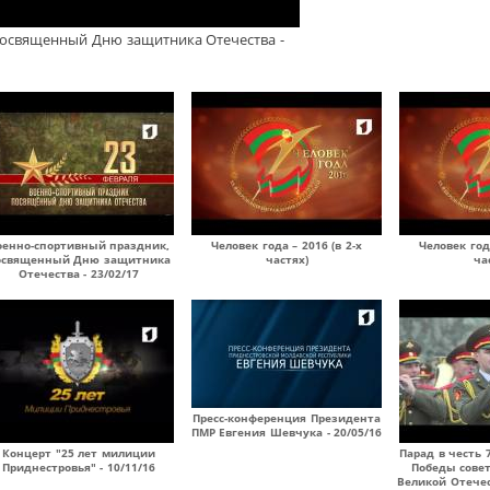
посвященный Дню защитника Отечества -
оенно-спортивный праздник,
Человек года – 2016 (в 2-х
Человек года
освященный Дню защитника
частях)
ча
Отечества - 23/02/17
Пресс-конференция Президента
ПМР Евгения Шевчука - 20/05/16
Концерт "25 лет милиции
Парад в честь
Приднестровья" - 10/11/16
Победы совет
Великой Отече