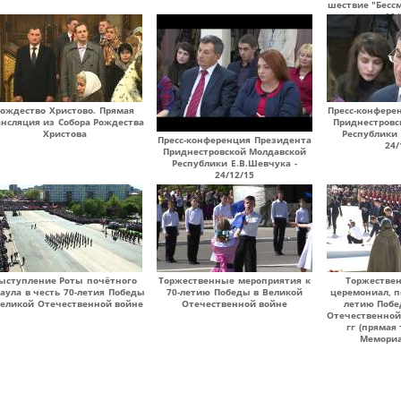
шествие "Бессм
09/
Рождество Христово. Прямая
Пресс-конфере
ансляция из Собора Рождества
Приднестровс
Христова
Республики 
Пресс-конференция Президента
24/
Приднестровской Молдавской
Республики Е.В.Шевчука -
24/12/15
ыступление Роты почётного
Торжественные мероприятия к
Торжестве
аула в честь 70-летия Победы
70-летию Победы в Великой
церемониал, 
Великой Отечественной войне
Отечественной войне
летию Побе
Отечественной
гг (прямая
Мемориа