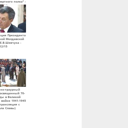
ертного полка" -
05/16
нция Президента
кой Молдавской
Е.В.Шевчука -
12/15
нно-траурный
посвященный 70-
ды в Великой
 войне 1941-1945
 трансляция с
ла Славы)