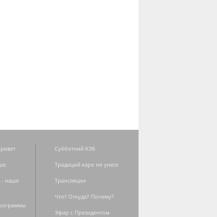
ривет
Субботний КЭБ
ше
Традиций каре не унеск
 - наше
Трансляции
Что? Откуда? Почему?
программы
Эфир с Президентом