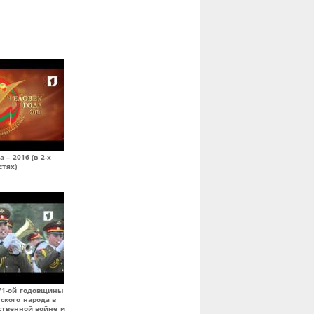
 – 2016 (в 2-х
стях)
 71-ой годовщины
ского народа в
ственной войне и