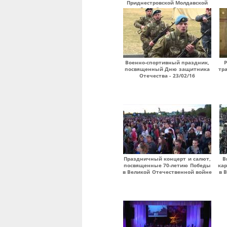
Приднестровской Молдавской
Республики Вадима
Николаевича Красносельского -
16/12/16
Военно-спортивный праздник,
посвященный Дню защитника
тр
Отечества - 23/02/16
Праздничный концерт и салют,
В
посвященные 70-летию Победы
кар
в Великой Отечественной войне
в 