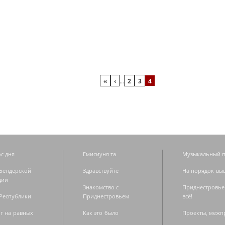
«
‹
…
2
3
4
с дня
Емисиуня та
Музыкальный п
Бендерской
Здравствуйте
На порядок вы
дии
Знакомство с
Приднестровье
Республики
Приднестровьем
всё!
г на равных
Как это было
Проекты, меж