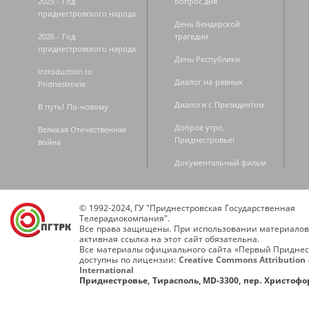
2025 - Год
Вопрос дня
приднестровского народа
День Бендерской
2026 - Год
трагедии
приднестровского народа
День Республики
Introduction to
Диалог на равных
Pridnestrovie
Диалоги с Президентом
В путь! По-новому
Доброе утро,
Великая Отечественная
Приднестровье!
война
Документальный фильм
© 1992-2024, ГУ "Приднестровская Государственная
Телерадиокомпания".
Все права защищены. При использовании материалов
активная ссылка на этот сайт обязательна.
Все материалы официального сайта «Первый Приднес
доступны по лицензии:
Creative Commons Attribution 
International
Приднестровье, Тирасполь, MD-3300, пер. Христофор