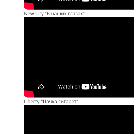
New City "В наших глазах"
Liberty "Пачка сигарет"