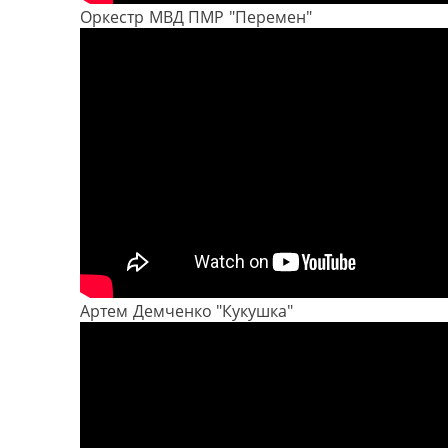
Оркестр МВД ПМР "Перемен"
Артем Демченко "Кукушка"