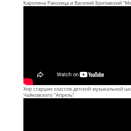
Каролина Ракозица и Василий Бритавский "М
Хор старших классов детской музыкальной шк
Чайковского "Апрель"