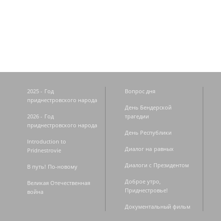
Страницы
2025 - Год
Вопрос дня
приднестровского народа
День Бендерской
2026 - Год
трагедии
приднестровского народа
День Республики
Introduction to
Диалог на равных
Pridnestrovie
Диалоги с Президентом
В путь! По-новому
Доброе утро,
Великая Отечественная
Приднестровье!
война
Документальный фильм