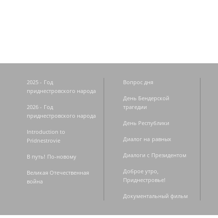
Страницы
2025 - Год
Вопрос дня
приднестровского народа
День Бендерской
2026 - Год
трагедии
приднестровского народа
День Республики
Introduction to
Диалог на равных
Pridnestrovie
Диалоги с Президентом
В путь! По-новому
Доброе утро,
Великая Отечественная
Приднестровье!
война
Документальный фильм