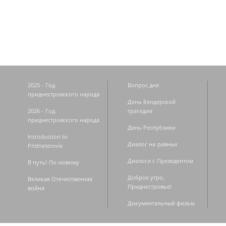
Страницы
2025 - Год
Вопрос дня
приднестровского народа
День Бендерской
2026 - Год
трагедии
приднестровского народа
День Республики
Introduction to
Диалог на равных
Pridnestrovie
Диалоги с Президентом
В путь! По-новому
Доброе утро,
Великая Отечественная
Приднестровье!
война
Документальный фильм