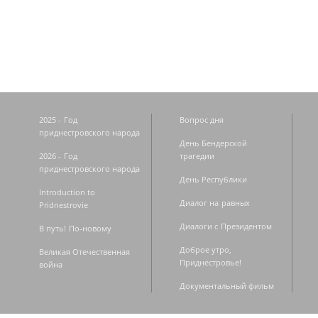
Страницы
2025 - Год
Вопрос дня
приднестровского народа
День Бендерской
2026 - Год
трагедии
приднестровского народа
День Республики
Introduction to
Диалог на равных
Pridnestrovie
Диалоги с Президентом
В путь! По-новому
Доброе утро,
Великая Отечественная
Приднестровье!
война
Документальный фильм