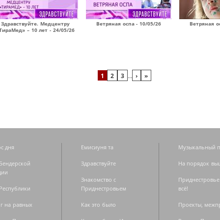
Здравствуйте. Медцентру
Ветряная оспа - 10/05/26
Ветряная ос
ТираМед» – 10 лет - 24/05/26
1
2
3
…
›
»
с дня
Емисиуня та
Музыкальный п
Бендерской
Здравствуйте
На порядок вы
дии
Знакомство с
Приднестровье
Республики
Приднестровьем
всё!
г на равных
Как это было
Проекты, меж