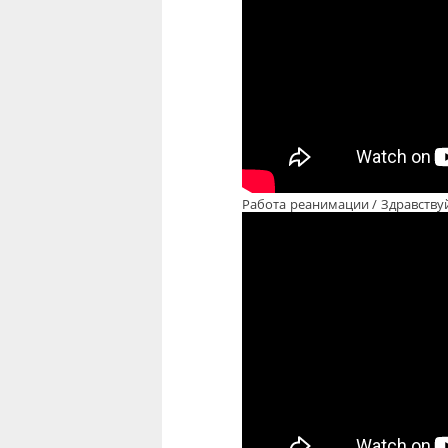
Работа реанимации / Здравству