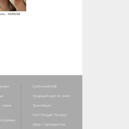
па - 10/05/26
ривет
Субботний КЭБ
ше
Традиций каре не унеск
 - наше
Трансляции
Что? Откуда? Почему?
программы
Эфир с Президентом