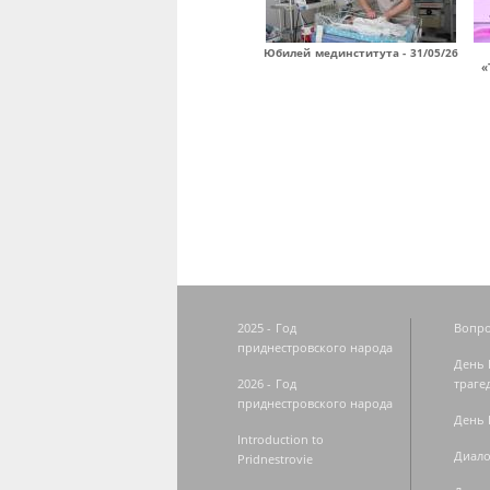
Юбилей мединститута - 31/05/26
«
Страницы
2025 - Год
Вопро
приднестровского народа
День 
2026 - Год
траге
приднестровского народа
День 
Introduction to
Диало
Pridnestrovie