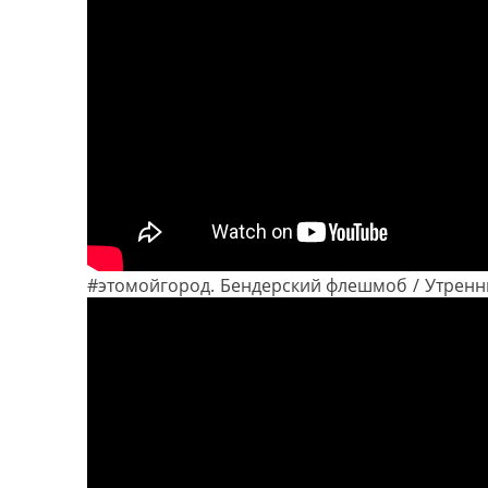
#этомойгород. Бендерский флешмоб / Утренн