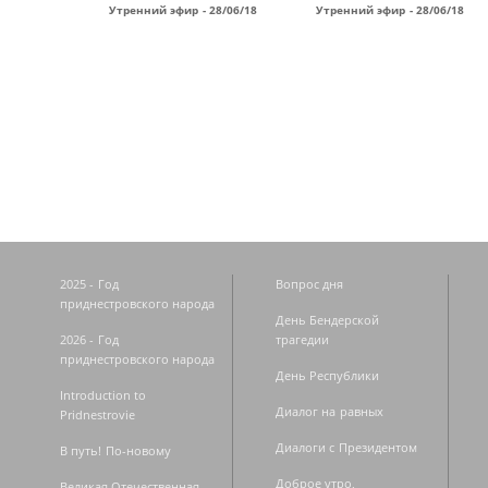
Утренний эфир - 28/06/18
Утренний эфир - 28/06/18
Страницы
2025 - Год
Вопрос дня
приднестровского народа
День Бендерской
2026 - Год
трагедии
приднестровского народа
День Республики
Introduction to
Диалог на равных
Pridnestrovie
Диалоги с Президентом
В путь! По-новому
Доброе утро,
Великая Отечественная