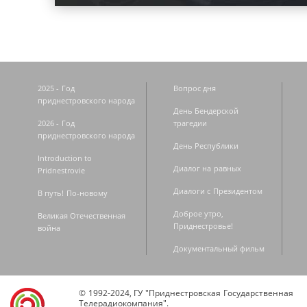
2025 - Год
Вопрос дня
приднестровского народа
День Бендерской
2026 - Год
трагедии
приднестровского народа
День Республики
Introduction to
Диалог на равных
Pridnestrovie
Диалоги с Президентом
В путь! По-новому
Доброе утро,
Великая Отечественная
Приднестровье!
война
Документальный фильм
© 1992-2024, ГУ "Приднестровская Государственная
Телерадиокомпания".