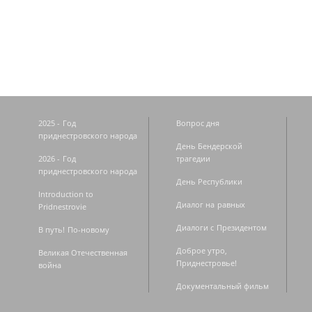
2025 - Год
Вопрос дня
приднестровского народа
День Бендерской
2026 - Год
трагедии
приднестровского народа
День Республики
Introduction to
Диалог на равных
Pridnestrovie
Диалоги с Президентом
В путь! По-новому
Доброе утро,
Великая Отечественная
Приднестровье!
война
Документальный фильм