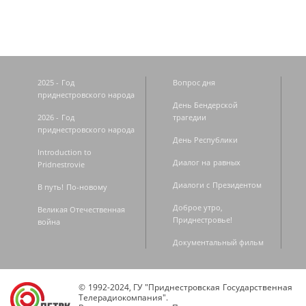
2025 - Год
Вопрос дня
приднестровского народа
День Бендерской
2026 - Год
трагедии
приднестровского народа
День Республики
Introduction to
Диалог на равных
Pridnestrovie
Диалоги с Президентом
В путь! По-новому
Доброе утро,
Великая Отечественная
Приднестровье!
война
Документальный фильм
© 1992-2024, ГУ "Приднестровская Государственная
Телерадиокомпания".