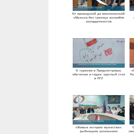
От ирландской до мексиканской:
«Музыка без границ» ансамбля
аккордеонистов
О туризме в Приднестровье,
«
обучении и гидах: круглый стол
Ры
в ПГУ
«Живые истории мужества»:
О
рыбницкие школьники
ле