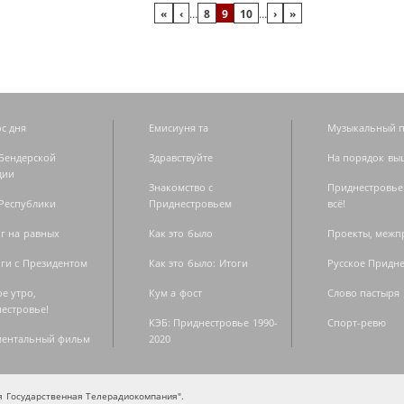
«
‹
…
8
9
10
…
›
»
с дня
Емисиуня та
Музыкальный п
Бендерской
Здравствуйте
На порядок вы
дии
Знакомство с
Приднестровье
Республики
Приднестровьем
всё!
г на равных
Как это было
Проекты, меж
ги с Президентом
Как это было: Итоги
Русское Придн
е утро,
Кум а фост
Слово пастыря
естровье!
КЭБ: Приднестровье 1990-
Спорт-ревю
ментальный фильм
2020
ая Государственная Телерадиокомпания".