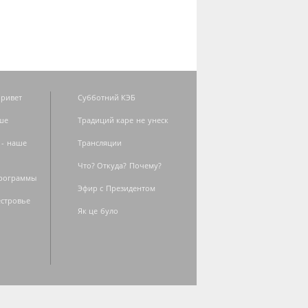
ривет
Субботний КЭБ
ше
Традиций каре не унеск
 - наше
Трансляции
Что? Откуда? Почему?
программы
Эфир с Президентом
естровье
Як це було