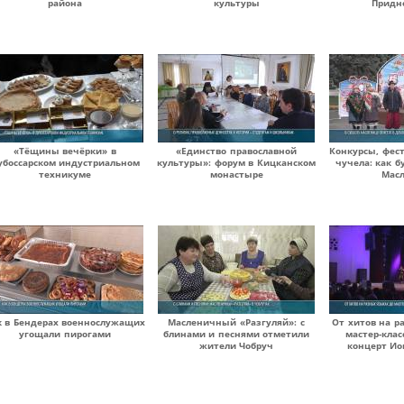
района
культуры
Придн
«Тёщины вечёрки» в
«Единство православной
Конкурсы, фес
убоссарском индустриальном
культуры»: форум в Кицканском
чучела: как 
техникуме
монастыре
Мас
к в Бендерах военнослужащих
Масленичный «Разгуляй»: с
От хитов на р
угощали пирогами
блинами и песнями отметили
мастер-клас
жители Чобруч
концерт Ио