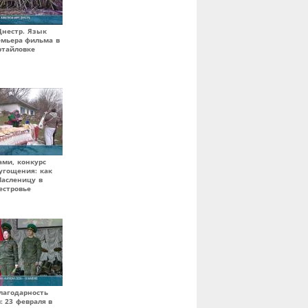
нестр. Язык
емьера фильма в
ртайловке
ами, конкурс
угощения: как
Масленицу в
естровье
лагодарность
 23 февраля в