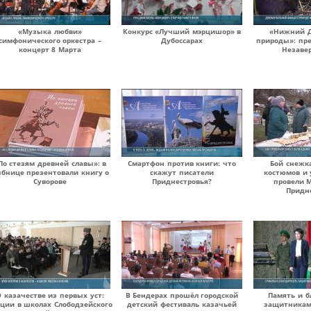
«Музыка любви»
Конкурс «Лучший мэрцишор» в
«Нижний Д
симфонического оркестра –
Дубоссарах
природы»: пр
концерт 8 Марта
Незаве
По стезям древней славы»: в
Смартфон против книги: что
Бой снежк
бнице презентовали книгу о
скажут писатели
костюмов и 
Суворове
Приднестровья?
провели 
Придн
 казачестве из первых уст:
В Бендерах прошёл городской
Память и б
кции в школах Слободзейского
детский фестиваль казачьей
защитникам: