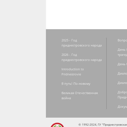
2025 - Год
Вопро
приднестровского народа
День 
2026 - Год
траге
приднестровского народа
День 
Introduction to
Диало
Pridnestrovie
Диало
В путь! По-новому
Добро
Великая Отечественная
Придн
война
Доку
© 1992-2024, ГУ "Приднестровск