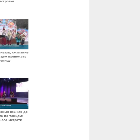
естровье
тиваль, сжигание
будем провожать
леницу
азных языках до
са по танцам:
нела Истрати