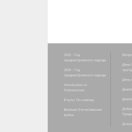
Страницы
2025 - Год
Вопро
приднестровского народа
День 
2026 - Год
траге
приднестровского народа
День 
Introduction to
Диало
Pridnestrovie
Диало
В путь! По-новому
Добро
Великая Отечественная
Придн
война
Доку