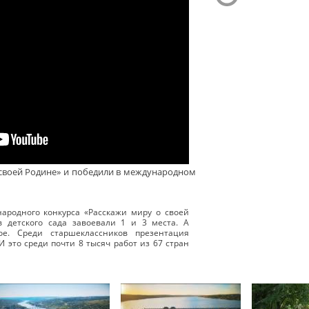
своей Родине» и победили в международном
ародного конкурса «Расскажи миру о своей
в детского сада завоевали 1 и 3 места. А
е. Среди старшеклассников презентация
И это среди почти 8 тысяч работ из 67 стран