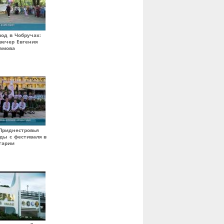
вод в Чобручах:
вечер Евгения
амова
Приднестровья
ды с фестиваля в
гарии