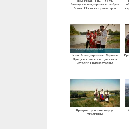
«Мы горды тем, что мы
болгары»: видеорассказ набрал
«
более 13 тысяч просмотров
на
Новый видеорассказ Первого
Пр
Приднестровского: русские в
истории Приднестровья
Приднестровский народ:
украинцы