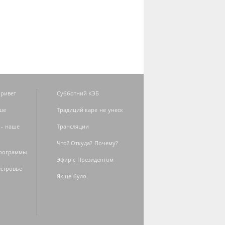
ривет
Субботний КЭБ
ше
Традиций каре не унеск
 - наше
Трансляции
Что? Откуда? Почему?
программы
Эфир с Президентом
естровье
Як це було