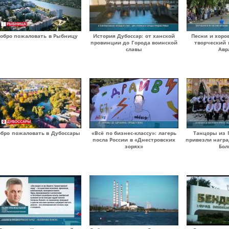
обро пожаловать в Рыбницу
История Дубоссар: от ханской
Песни и хоро
провинции до Города воинской
творческий 
славы
Авр
бро пожаловать в Дубоссары
«Всё по бизнес-классу»: лагерь
Танцоры из 
посла России в «Днестровских
привезли награ
зорях»
Бол