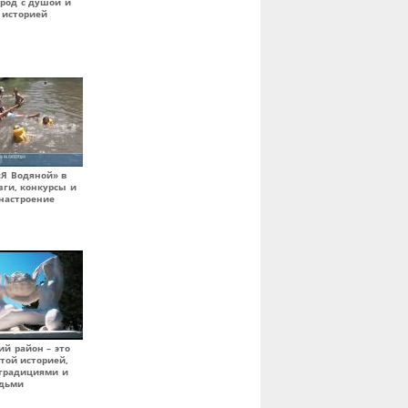
ород с душой и
 историей
«Я Водяной» в
зги, конкурсы и
настроение
ий район – это
атой историей,
традициями и
дьми