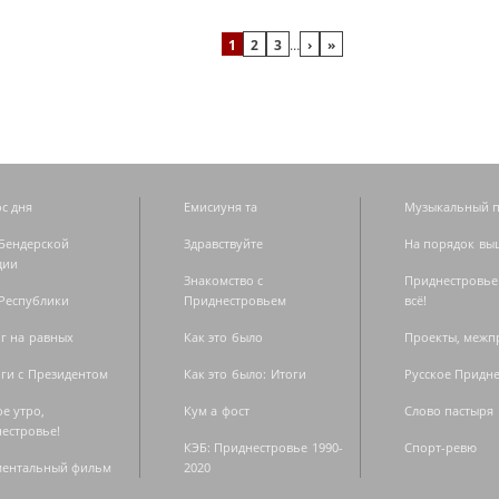
1
2
3
…
›
»
с дня
Емисиуня та
Музыкальный п
Бендерской
Здравствуйте
На порядок вы
дии
Знакомство с
Приднестровье
Республики
Приднестровьем
всё!
г на равных
Как это было
Проекты, меж
ги с Президентом
Как это было: Итоги
Русское Придн
е утро,
Кум а фост
Слово пастыря
естровье!
КЭБ: Приднестровье 1990-
Спорт-ревю
ментальный фильм
2020