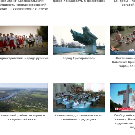
Президент Красносельский:
Добро пожаловать в Днестровск
Бендеры – г
Общность «приднестровский
богатой
род» – неоспоримое понятие»
иднестровский народ: русские
Город Григориополь
Фестиваль 
Каменке: бры
хорошее 
Каменский район: история в
Каменским дошкольникам – о
Слободзейск
каждом пейзаже
семейных традициях
земля с бог
трудовыми 
лю