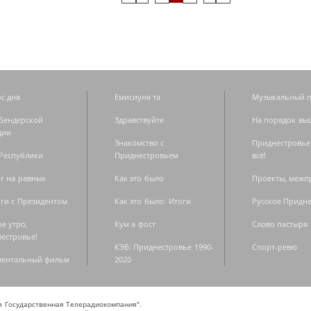
с дня
Емисиуня та
Музыкальный п
Бендерской
Здравствуйте
На порядок вы
дии
Знакомство с
Приднестровье
Республики
Приднестровьем
всё!
г на равных
Как это было
Проекты, меж
ги с Президентом
Как это было: Итоги
Русское Придн
е утро,
Кум а фост
Слово пастыря
естровье!
КЭБ: Приднестровье 1990-
Спорт-ревю
ментальный фильм
2020
ая Государственная Телерадиокомпания".