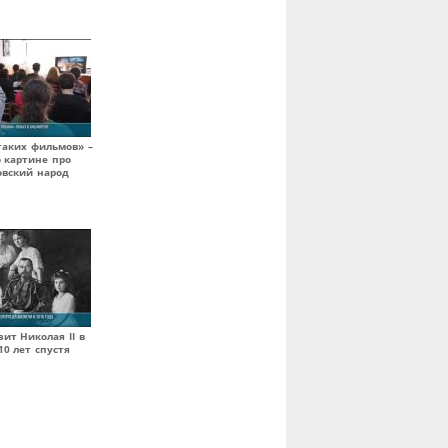
таких фильмов» –
 картине про
овский народ
ит Николая II в
10 лет спустя