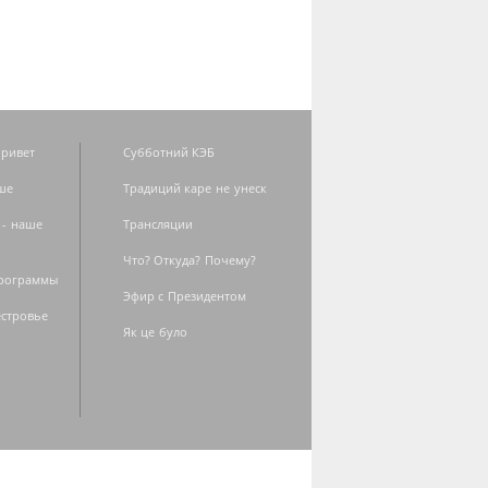
ривет
Субботний КЭБ
ше
Традиций каре не унеск
 - наше
Трансляции
Что? Откуда? Почему?
программы
Эфир с Президентом
естровье
Як це було