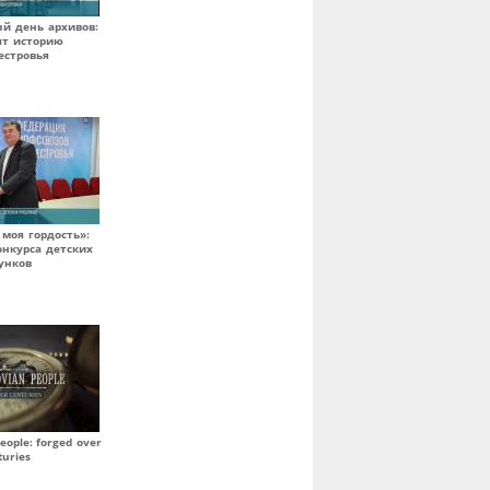
й день архивов:
ят историю
естровья
 моя гордость»:
онкурса детских
унков
eople: forged over
turies