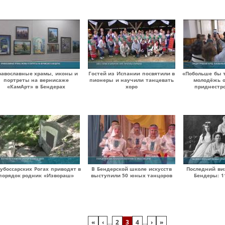
равославные храмы, иконы и
Гостей из Испании посвятили в
«Побольше бы 
портреты на вернисаже
пионеры и научили танцевать
молодёжь о
«КамАрт» в Бендерах
хоро
приднестр
убоссарских Рогах приводят в
В Бендерской школе искусств
Последний виз
порядок родник «Извораш»
выступили 50 юных танцоров
Бендеры: 1
«
‹
…
2
3
4
…
›
»