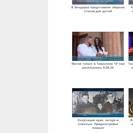
В Бендерах представили сборник
К
стихов для детей
Магия чисел: в Тирасполе 19 пар
Та
расписались 6.06.26
Оккупация края, лагеря и
Ф
пленные: Приднестровье
н
помнит