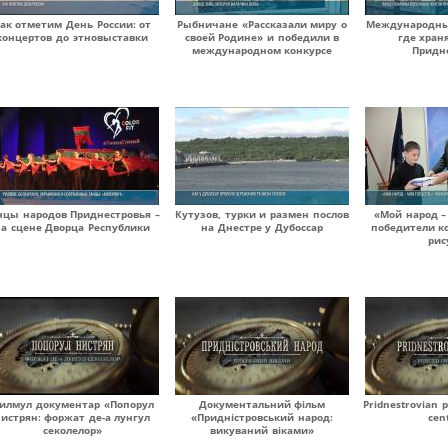
ак отметим День России: от
Рыбничане «Рассказали миру о
Международны
концертов до этновыставки
своей Родине» и победили в
где хран
международном конкурсе
Придн
нцы народов Приднестровья –
Кутузов, турки и размен послов
«Мой народ –
на сцене Дворца Республики
на Днестре у Дубоссар
победители к
рис
илмул документар «Попорул
Документальний фільм
Pridnestrovian p
истрян: форжат де-а лунгул
«Придністровський народ:
cen
секолелор»
викуваний віками»