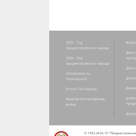
2025 - Год
Вопро
приднестровского народа
День 
2026 - Год
траге
приднестровского народа
День 
Introduction to
Диало
Pridnestrovie
Диало
В путь! По-новому
Добро
Великая Отечественная
Придн
война
Доку
© 1992-2024, ГУ "Приднестровск