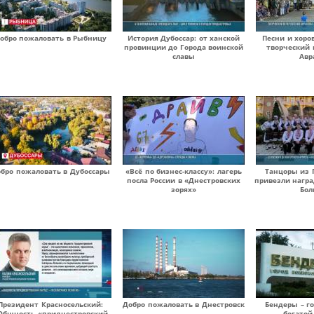
обро пожаловать в Рыбницу
История Дубоссар: от ханской
Песни и хоро
провинции до Города воинской
творческий 
славы
Авр
бро пожаловать в Дубоссары
«Всё по бизнес-классу»: лагерь
Танцоры из 
посла России в «Днестровских
привезли награ
зорях»
Бол
Президент Красносельский:
Добро пожаловать в Днестровск
Бендеры – г
Общность «приднестровский
богатой