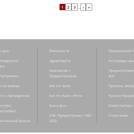
1
2
3
…
›
»
с дня
Емисиуня та
Музыкальный п
Бендерской
Здравствуйте
На порядок вы
дии
Знакомство с
Приднестровье
Республики
Приднестровьем
всё!
г на равных
Как это было
Проекты, меж
ги с Президентом
Как это было: Итоги
Русское Придн
е утро,
Кум а фост
Слово пастыря
естровье!
КЭБ: Приднестровье 1990-
Спорт-ревю
ментальный фильм
2020