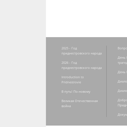
Страницы
2025 - Год
Вопро
приднестровского народа
День 
2026 - Год
траге
приднестровского народа
День 
Introduction to
Диало
Pridnestrovie
Диало
В путь! По-новому
Добро
Великая Отечественная
Придн
война
Доку