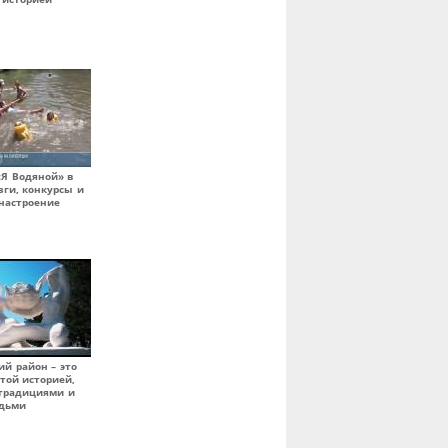
«Я Водяной» в
зги, конкурсы и
настроение
ий район – это
атой историей,
традициями и
дьми