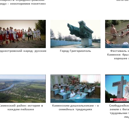
род» – неоспоримое понятие»
иднестровский народ: русские
Город Григориополь
Фестиваль 
Каменке: бры
хорошее 
Каменский район: история в
Каменским дошкольникам – о
Слободзейск
каждом пейзаже
семейных традициях
земля с бог
трудовыми 
лю