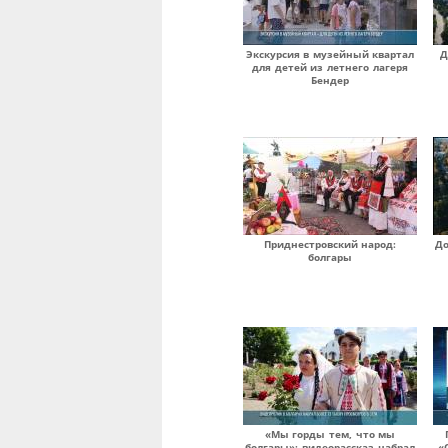
Экскурсия в музейный квартал
Д
для детей из летнего лагеря
Бендер
Приднестровский народ:
До
болгары
«Мы горды тем, что мы
болгары»: видеорассказ набрал
«