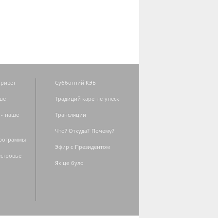
ривет
Субботний КЭБ
ше
Традиций каре не унеск
 - наше
Трансляции
Что? Откуда? Почему?
программы
Эфир с Президентом
естровье
Як це було