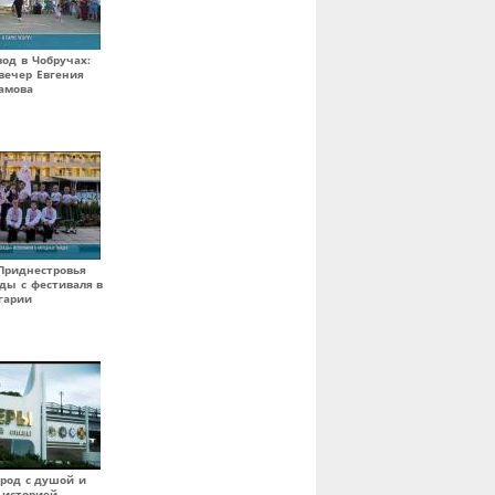
вод в Чобручах:
вечер Евгения
амова
Приднестровья
ды с фестиваля в
гарии
ород с душой и
 историей