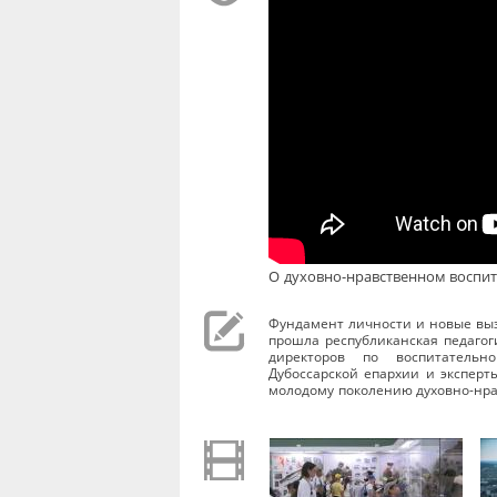
О духовно-нравственном воспи
Фундамент личности и новые вы
прошла республиканская педагог
директоров по воспитательно
Дубоссарской епархии и эксперт
молодому поколению духовно-нр