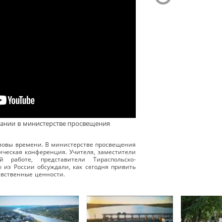
тании в министерстве просвещения
зовы времени. В министерстве просвещения
ическая конференция. Учителя, заместители
й работе, представители Тираспольско-
ы из России обсуждали, как сегодня привить
авственные ценности.