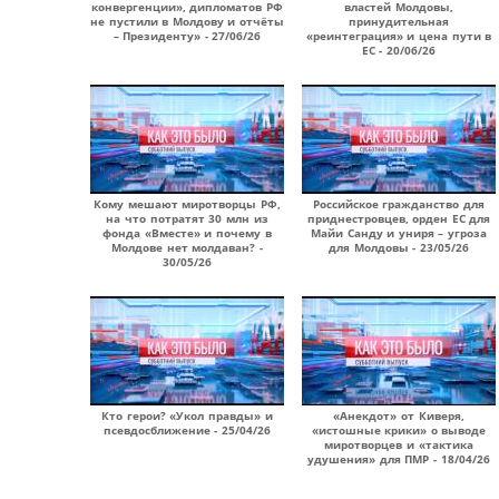
конвергенции», дипломатов РФ
властей Молдовы,
не пустили в Молдову и отчёты
принудительная
– Президенту» - 27/06/26
«реинтеграция» и цена пути в
ЕС - 20/06/26
Кому мешают миротворцы РФ,
Российское гражданство для
на что потратят 30 млн из
приднестровцев, орден ЕС для
фонда «Вместе» и почему в
Майи Санду и униря – угроза
Молдове нет молдаван? -
для Молдовы - 23/05/26
30/05/26
Кто герои? «Укол правды» и
«Анекдот» от Киверя,
псевдосближение - 25/04/26
«истошные крики» о выводе
миротворцев и «тактика
удушения» для ПМР - 18/04/26