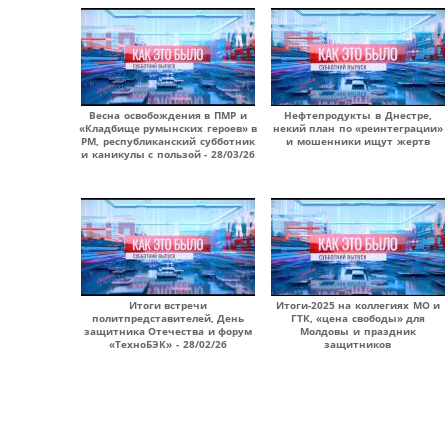
Весна освобождения в ПМР и
Нефтепродукты в Днестре,
«Кладбище румынских героев» в
некий план по «реинтеграции»
РМ, республиканский субботник
и мошенники ищут жертв
и каникулы с пользой - 28/03/26
Итоги встречи
Итоги-2025 на коллегиях МО и
политпредставителей, День
ГТК, «цена свободы» для
защитника Отечества и форум
Молдовы и праздник
«ТехноБЭК» - 28/02/26
защитников
Страницы