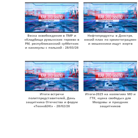
Весна освобождения в ПМР и
Нефтепродукты в Днестре,
«Кладбище румынских героев» в
некий план по «реинтеграции»
РМ, республиканский субботник
и мошенники ищут жертв
и каникулы с пользой - 28/03/26
Итоги встречи
Итоги-2025 на коллегиях МО и
политпредставителей, День
ГТК, «цена свободы» для
защитника Отечества и форум
Молдовы и праздник
«ТехноБЭК» - 28/02/26
защитников
Страницы