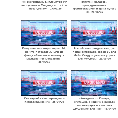
конвергенции», дипломатов РФ
властей Молдовы,
не пустили в Молдову и отчёты
принудительная
– Президенту» - 27/06/26
«реинтеграция» и цена пути в
ЕС - 20/06/26
Кому мешают миротворцы РФ,
Российское гражданство для
на что потратят 30 млн из
приднестровцев, орден ЕС для
фонда «Вместе» и почему в
Майи Санду и униря – угроза
Молдове нет молдаван? -
для Молдовы - 23/05/26
30/05/26
Кто герои? «Укол правды» и
«Анекдот» от Киверя,
псевдосближение - 25/04/26
«истошные крики» о выводе
миротворцев и «тактика
удушения» для ПМР - 18/04/26