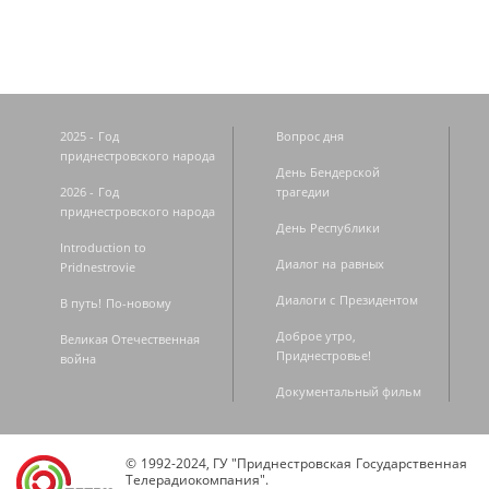
2025 - Год
Вопрос дня
приднестровского народа
День Бендерской
2026 - Год
трагедии
приднестровского народа
День Республики
Introduction to
Диалог на равных
Pridnestrovie
Диалоги с Президентом
В путь! По-новому
Доброе утро,
Великая Отечественная
Приднестровье!
война
Документальный фильм
© 1992-2024, ГУ "Приднестровская Государственная
Телерадиокомпания".