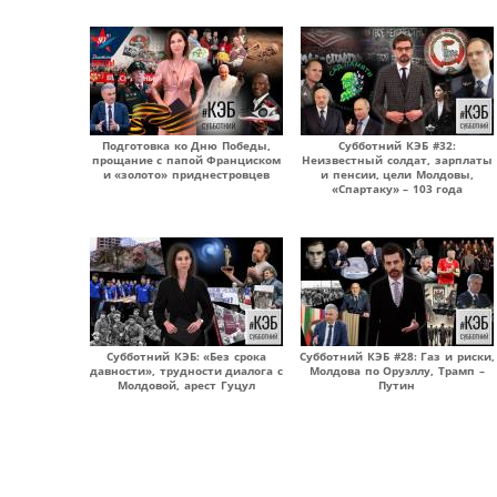
Подготовка ко Дню Победы,
Субботний КЭБ #32:
прощание с папой Франциском
Неизвестный солдат, зарплаты
и «золото» приднестровцев
и пенсии, цели Молдовы,
«Спартаку» – 103 года
Субботний КЭБ: «Без срока
Субботний КЭБ #28: Газ и риски,
давности», трудности диалога с
Молдова по Оруэллу, Трамп –
Молдовой, арест Гуцул
Путин
Страницы