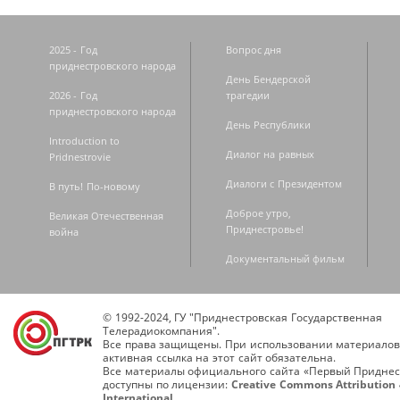
2025 - Год
Вопрос дня
приднестровского народа
День Бендерской
2026 - Год
трагедии
приднестровского народа
День Республики
Introduction to
Диалог на равных
Pridnestrovie
Диалоги с Президентом
В путь! По-новому
Доброе утро,
Великая Отечественная
Приднестровье!
война
Документальный фильм
© 1992-2024, ГУ "Приднестровская Государственная
Телерадиокомпания".
Все права защищены. При использовании материалов
активная ссылка на этот сайт обязательна.
Все материалы официального сайта «Первый Приднес
доступны по лицензии:
Creative Commons Attribution 
International