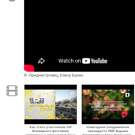
Я -Приднестровец. Елена Балан
Как стать участником XIX
Новогоднее поздравление
Всемирного фестиваля
президента ПМР Вадима
молодежи и студентов в Сочи
Николаевича Красносельского -