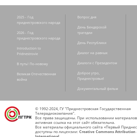
2025 - Год
Вопрос дня
приднестровского народа
День Бендерской
2026 - Год
трагедии
приднестровского народа
День Республики
Introduction to
Диалог на равных
Pridnestrovie
Диалоги с Президентом
В путь! По-новому
Доброе утро,
Великая Отечественная
Приднестровье!
война
Документальный фильм
© 1992-2024, ГУ "Приднестровская Государственная
Телерадиокомпания".
Все права защищены. При использовании материалов
активная ссылка на этот сайт обязательна.
Все материалы официального сайта «Первый Приднес
доступны по лицензии:
Creative Commons Attribution 
International