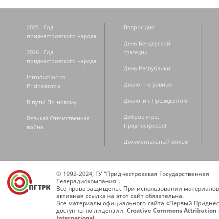
2025 - Год
Вопрос дня
приднестровского народа
День Бендерской
2026 - Год
трагедии
приднестровского народа
День Республики
Introduction to
Диалог на равных
Pridnestrovie
Диалоги с Президентом
В путь! По-новому
Доброе утро,
Великая Отечественная
Приднестровье!
война
Документальный фильм
© 1992-2024, ГУ "Приднестровская Государственная
Телерадиокомпания".
Все права защищены. При использовании материалов
активная ссылка на этот сайт обязательна.
Все материалы официального сайта «Первый Приднес
доступны по лицензии:
Creative Commons Attribution 
International