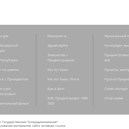
с дня
Емисиуня та
Музыкальный п
Бендерской
Здравствуйте
На порядок вы
дии
Знакомство с
Приднестровье
Республики
Приднестровьем
всё!
г на равных
Как это было
Проекты, меж
ги с Президентом
Как это было: Итоги
Русское Придн
е утро,
Кум а фост
Слово пастыря
естровье!
КЭБ: Приднестровье 1990-
Спорт-ревю
ментальный фильм
2020
ая Государственная Телерадиокомпания".
зовании материалов сайта активная ссылка