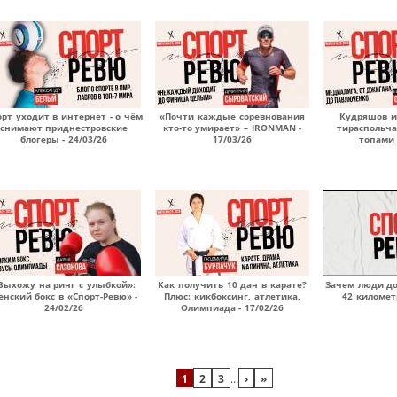
орт уходит в интернет - о чём
«Почти каждые соревнования
Кудряшов и
снимают приднестровские
кто-то умирает» – IRONMAN -
тираспольча
блогеры - 24/03/26
17/03/26
топами 
Выхожу на ринг с улыбкой»:
Как получить 10 дан в карате?
Зачем люди до
енский бокс в «Спорт-Ревю» -
Плюс: кикбоксинг, атлетика,
42 километр
24/02/26
Олимпиада - 17/02/26
1
2
3
…
›
»