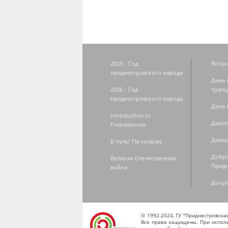
2025 - Год
Вопро
приднестровского народа
День 
2026 - Год
траге
приднестровского народа
День 
Introduction to
Диало
Pridnestrovie
Диало
В путь! По-новому
Добро
Великая Отечественная
Придн
война
Доку
© 1992-2024, ГУ "Приднестровск
Все права защищены. При исполь