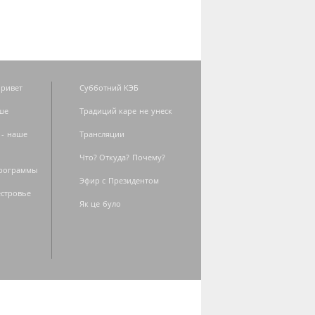
ривет
Субботний КЭБ
ше
Традиций каре не унеск
 - наше
Трансляции
Что? Откуда? Почему?
программы
Эфир с Президентом
естровье
Як це було