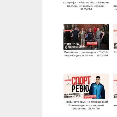
«Шериф» – «Реал», бег в Монако:
последний выпуск сезона -
пр
30/06/26
Миллионы просмотров в TikTok:
Эс
бодибилдер в 60 лет - 26/05/26
Приднестровье на Юношеской
Олимпиаде: есть первый
н
участник - 28/04/26