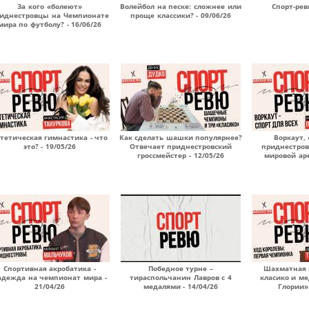
За кого «болеют»
Волейбол на песке: сложнее или
Спорт-рев
иднестровцы на Чемпионате
проще классики? - 09/06/26
мира по футболу? - 16/06/26
тетическая гимнастика - что
Как сделать шашки популярнее?
Воркаут,
это? - 19/05/26
Отвечает приднестровский
приднестров
гроссмейстер - 12/05/26
мировой аре
Спортивная акробатика -
Победное турне –
Шахматная к
адежда на чемпионат мира -
тираспольчанин Лавров с 4
класико и м
21/04/26
медалями - 14/04/26
Глории» 