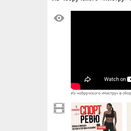
Из чобручского «Нистру» в сб