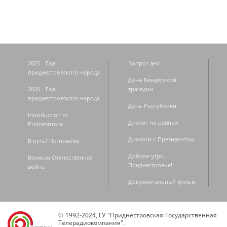
2025 - Год
Вопрос дня
приднестровского народа
День Бендерской
2026 - Год
трагедии
приднестровского народа
День Республики
Introduction to
Диалог на равных
Pridnestrovie
Диалоги с Президентом
В путь! По-новому
Доброе утро,
Великая Отечественная
Приднестровье!
война
Документальный фильм
© 1992-2024, ГУ "Приднестровская Государственная
Телерадиокомпания".