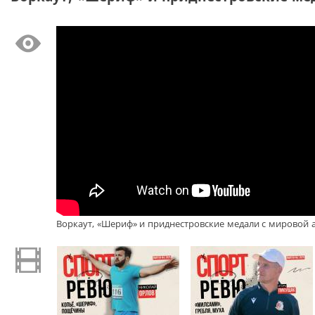
Воркаут, «Шериф» и приднестровские медали с мировой 