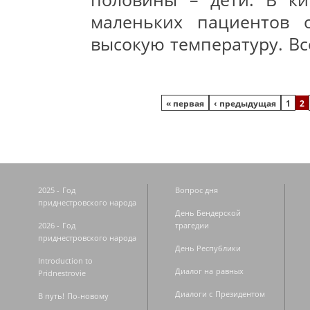
маленьких пациентов 
высокую температуру. Вс
Страницы
« первая
‹ предыдущая
1
2
2025 - Год
Вопрос дня
приднестровского народа
День Бендерской
2026 - Год
трагедии
приднестровского народа
День Республики
Introduction to
Диалог на равных
Pridnestrovie
Диалоги с Президентом
В путь! По-новому