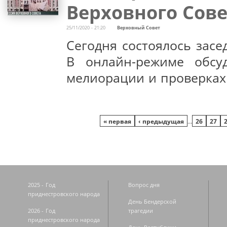
Верховного Сов
25/11/2020 - 21:20
Верховный Совет
Сегодня состоялось засе
В онлайн-режиме обсу
мелиорации и проверках
Страницы
« первая
‹ предыдущая
…
26
27
2025 - Год
Вопрос дня
приднестровского народа
День Бендерской
2026 - Год
трагедии
приднестровского народа