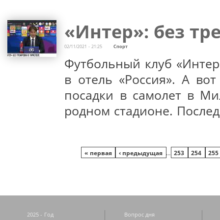
«Интер»: без тр
02/11/2021 - 21:25
Спорт
Футбольный клуб «Интер»
в отель «Россия». А во
посадки в самолет в Ми
родном стадионе. Послед
Страницы
« первая
‹ предыдущая
…
253
254
255
2025 - Год
Вопрос дня