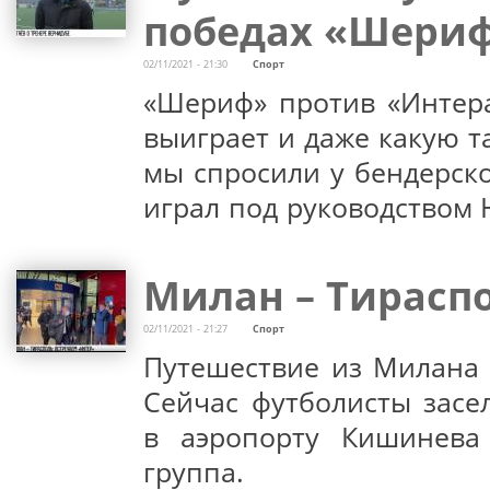
победах «Шери
02/11/2021 - 21:30
Спорт
«Шериф» против «Интера
выиграет и даже какую т
мы спросили у бендерско
играл под руководством
Милан – Тирасп
02/11/2021 - 21:27
Спорт
Путешествие из Милана 
Сейчас футболисты засе
в аэропорту Кишинева
группа.