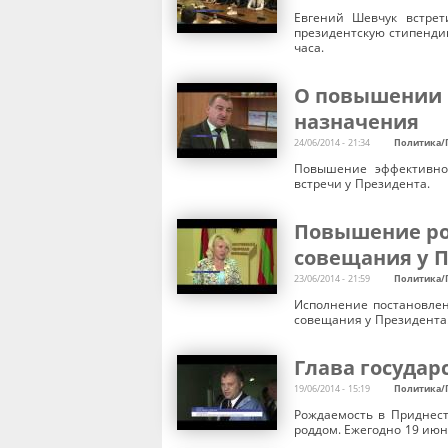
Евгений Шевчук встрет
президентскую стипенди
часа.
О повышении 
назначения
24/06/2014 - 21:34
Политика/
Повышение эффективнос
встречи у Президента.
Повышение род
совещания у 
23/06/2014 - 21:59
Политика/
Исполнение постановлен
совещания у Президента.
Глава государ
19/06/2014 - 15:19
Политика/
Рождаемость в Приднест
роддом. Ежегодно 19 июн