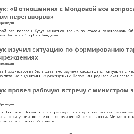
к: «В отношениях с Молдовой все вопрос
лом переговоров»
Президент
ой все вопросы будут решаться только за столом переговоров. О
ле Памяти и Скорби в Бендерах.
ук изучил ситуацию по формированию та
чреждениях
Президент
та Приднестровья была детально изучена сложившаяся ситуация с не
а питание в дошкольных учреждениях. Напомним, родительская плата с 
ук провел рабочую встречу с министром 
Президент
ья Евгений Шевчук провел рабочую встречу с министром экономиче
рства о ситуации во внешнеэкономической деятельности. Министр от
взаимоотношениях с Украиной.