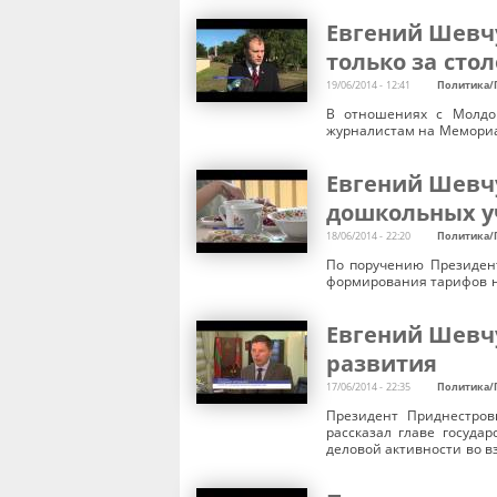
Евгений Шевчу
только за сто
19/06/2014 - 12:41
Политика/
В отношениях с Молдов
журналистам на Мемориа
Евгений Шевч
дошкольных у
18/06/2014 - 22:20
Политика/
По поручению Президен
формирования тарифов н
Евгений Шевч
развития
17/06/2014 - 22:35
Политика/
Президент Приднестров
рассказал главе госуда
деловой активности во 