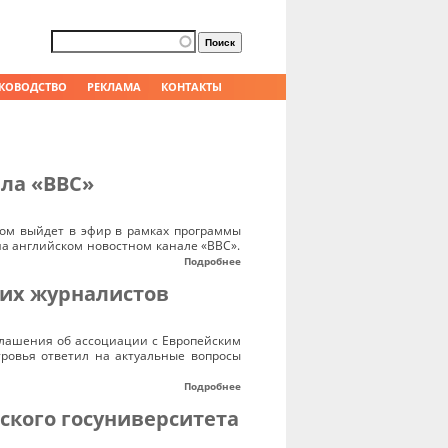
Форма поиска
Поиск
КОВОДСТВО
РЕКЛАМА
КОНТАКТЫ
ла «BBC»
ом выйдет в эфир в рамках программы
на английском новостном канале «ВВС».
Подробнее
ких журналистов
глашения об ассоциации с Европейским
тровья ответил на актуальные вопросы
Подробнее
ского госуниверситета