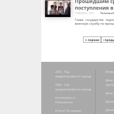
Прошедшим ср
поступления в
17/06/2014 - 12:51
Политика/
Глава государства под
военную службу по призы
Страницы
« первая
‹ пре
2025 - Год
Вопро
приднестровского народа
День 
2026 - Год
траге
приднестровского народа
День 
Introduction to
Диало
Pridnestrovie
Диало
В путь! По-новому