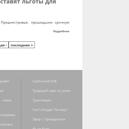
ставят льготы для
м Приднестровья, прошедшим срочную
Подробнее
ая ›
последняя »
ривет
Субботний КЭБ
ше
Традиций каре не унеск
 - наше
Трансляции
Что? Откуда? Почему?
программы
Эфир с Президентом
естровье
Як це було