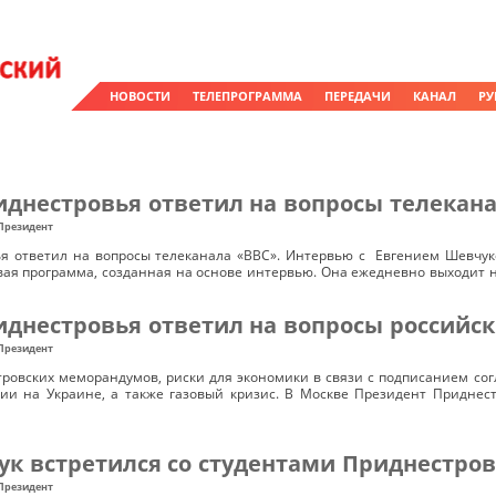
НОВОСТИ
ТЕЛЕПРОГРАММА
ПЕРЕДАЧИ
КАНАЛ
РУ
днестровья ответил на вопросы телекана
Президент
я ответил на вопросы телеканала «BBC». Интервью с Евгением Шевчук
овая программа, созданная на основе интервью. Она ежедневно выходит 
днестровья ответил на вопросы российс
Президент
тровских меморандумов, риски для экономики в связи с подписанием со
ии на Украине, а также газовый кризис. В Москве Президент Приднес
к встретился со студентами Приднестров
Президент