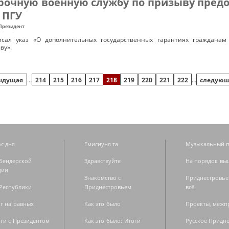
очную военную службу по призыву предо
 ПГУ
Президент
писал указ «О дополнительных государственных гарантиях граждана
ву».
дыдущая
…
214
215
216
217
218
219
220
221
222
…
следующ
с дня
Емисиуня та
Музыкальный п
Бендерской
Здравствуйте
На порядок вы
дии
Знакомство с
Приднестровье
Республики
Приднестровьем
всё!
г на равных
Как это было
Проекты, меж
ги с Президентом
Как это было: Итоги
Русское Придн