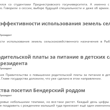
ился со студентами Приднестровского госуниверситета. А именно с
ю. Говорили о сессии, выборе будущей специальности и даже об армии
эффективности использования земель се
Президент
ти использования земель сельскохозяйственного назначения в Ры
ительской платы за питание в детских с
Президента
Президент
ия Правительства о повышении родительской платы за питание в детс
 Главе государства доложили, что уже сделано в этом направлении.
ства посетил Бендерский роддом
Президент
ровье небольшими темпами, но все-таки растет. Каждый день цифры 
я поздравить с рождением малышей туда приезжает ещё один именинник 