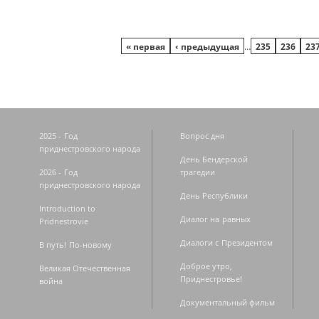
Страницы
« первая
‹ предыдущая
…
235
236
23
2025 - Год
Вопрос дня
приднестровского народа
День Бендерской
2026 - Год
трагедии
приднестровского народа
День Республики
Introduction to
Диалог на равных
Pridnestrovie
Диалоги с Президентом
В путь! По-новому
Доброе утро,
Великая Отечественная
Приднестровье!
война
Документальный фильм