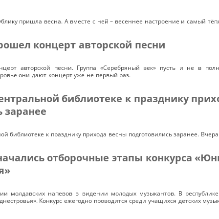
спублику пришла весна. А вместе с ней – весеннее настроение и самый тё
рошел концерт авторской песни
нцерт авторской песни. Группа «Серебряный век» пусть и не в полн
ровье они дают концерт уже не первый раз.
ентральной библиотеке к празднику прих
ь заранее
ой библиотеке к празднику прихода весны подготовились заранее. Вчер
 начались отборочные этапы конкурса «Ю
я»
дии молдавских напевов в видении молодых музыкантов. В республике
естровья». Конкурс ежегодно проводится среди учащихся детских музык