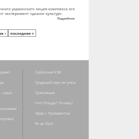
чного украинского лицея-комплекса его
т эксперимент «диалог культур».
Подробнее
я ›
последняя »
ривет
Субботний КЭБ
ше
Традиций каре не унеск
 - наше
Трансляции
Что? Откуда? Почему?
программы
Эфир с Президентом
естровье
Як це було