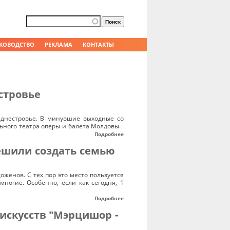
Форма поиска
Поиск
КОВОДСТВО
РЕКЛАМА
КОНТАКТЫ
стровье
иднестровье. В минувшие выходные со
ьного театра оперы и балета Молдовы.
Подробнее
ешили создать семью
женов. С тех пор это место пользуется
ногие. Особенно, если как сегодня, 1
Подробнее
искусств "Мэрцишор -