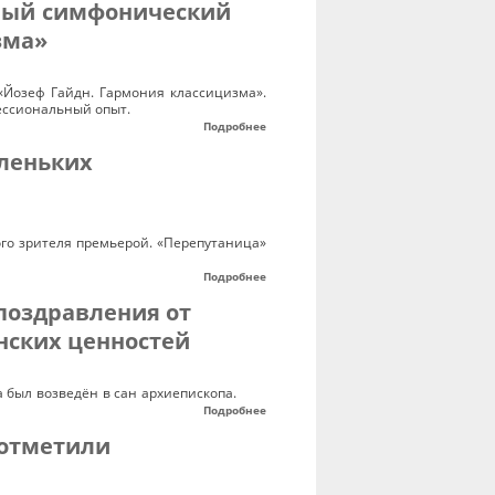
нный симфонический
зма»
«Йозеф Гайдн. Гармония классицизма».
ессиональный опыт.
Подробнее
леньких
ого зрителя премьерой. «Перепутаница»
Подробнее
поздравления от
нских ценностей
а был возведён в сан архиепископа.
Подробнее
 отметили