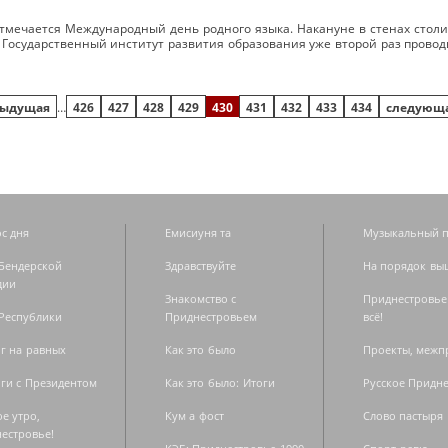
тмечается Международный день родного языка. Накануне в стенах столи
 Государственный институт развития образования уже второй раз проводи
дыдущая
…
426
427
428
429
430
431
432
433
434
следующа
с дня
Емисиуня та
Музыкальный п
Бендерской
Здравствуйте
На порядок вы
дии
Знакомство с
Приднестровье
Республики
Приднестровьем
всё!
г на равных
Как это было
Проекты, меж
ги с Президентом
Как это было: Итоги
Русское Придн
е утро,
Кум а фост
Слово пастыря
естровье!