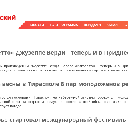
НОВОСТИ
ТЕЛЕПРОГРАММА
ПЕРЕДАЧИ
КАНАЛ
РУ
тто» Джузеппе Верди - теперь и в Придне
х произведений Джузеппе Верди - опера «Риголетто» - теперь и в Пр
 звучали известные оперные либретто в исполнении артистов национал
 весны в Тирасполе 8 пар молодоженов р
 со дня основания Тирасполя на набережной открыли городок для молодо
ь свой союз на открытом воздухе в торжественной обстановке желают м
твует погода.
вье стартовал международный фестиваль 