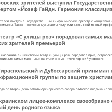
ровских зрителей выступил Государстве
цертом «Йозеф Гайдн. Гармония классици
ителей выступил Государственный симфонический оркестр с концертом 
премьеры. Также некоторые музыканты получили здесь свой первый проф
театр «С улицы роз» порадовал самых ма
ких зрителей премьерой
 и названии. Кишинёвский театр «С улицы роз» порадовал приднестровск
ение для самых маленьких на стихи знаменитого Корнея Чуковского.
Тираспольский и Дубоссарский принимал 
жфракционной группы по защите христиа
года во второй день работы Архиерейского собора в Москве владыка Савв
украинском лицее-комплексе своеобразно
й день родного языка