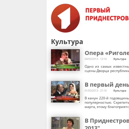
Культура
Опера «Риголе
04/03/2013 - 12:14
Культура
Одно из самых известны
сцены Дворца республики
В первый день
01/03/2013 - 21:14
Культура
В канун 220-й годовщины
популярностью. Скрепит
марта, этому благоприятс
В Приднестро
2013"