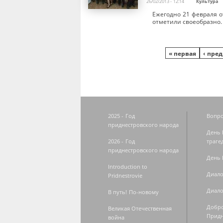
26/02/2013 - 12:14
Культура
Ежегодно 21 февраля о
отметили своеобразно.
Страницы
« первая
‹ пре
2025 - Год
Вопро
приднестровского народа
День 
2026 - Год
траге
приднестровского народа
День 
Introduction to
Диало
Pridnestrovie
Диало
В путь! По-новому
Добро
Великая Отечественная
Придн
война