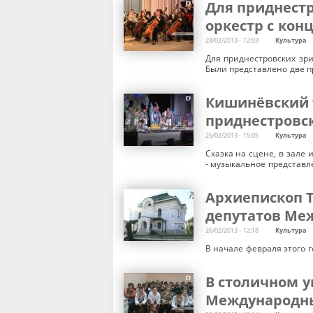
Для приднест
оркестр с кон
28/02/2013 - 12:03
Культура
Для приднестровских зр
Были представлено две 
Кишинёвский 
приднестровс
26/02/2013 - 15:05
Культура
Сказка на сцене, в зале
- музыкальное представл
Архиепископ 
депутатов Ме
26/02/2013 - 12:18
Культура
В начале февраля этого 
В столичном 
Международны