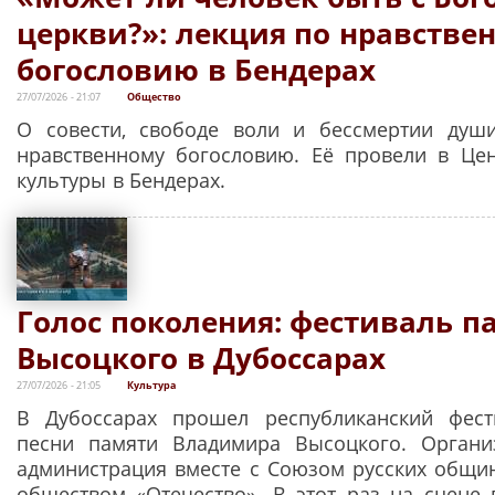
церкви?»: лекция по нравстве
богословию в Бендерах
27/07/2026 - 21:07
Общество
О совести, свободе воли и бессмертии душ
нравственному богословию. Её провели в Це
культуры в Бендерах.
Голос поколения: фестиваль п
Высоцкого в Дубоссарах
27/07/2026 - 21:05
Культура
В Дубоссарах прошел республиканский фест
песни памяти Владимира Высоцкого. Органи
администрация вместе с Союзом русских общи
обществом «Отечество». В этот раз на сцене 