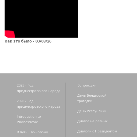
Как это было - 03/08/26
2025 - Год
Вопрос дня
приднестровского народа
День Бендерской
2026 - Год
трагедии
приднестровского народа
День Республики
Introduction to
Диалог на равных
Pridnestrovie
Диалоги с Президентом
В путь! По-новому