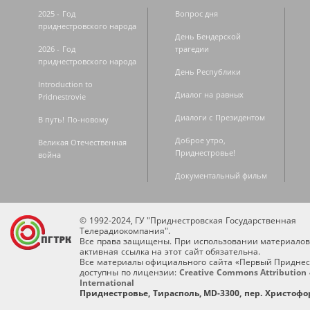
2025 - Год
Вопрос дня
приднестровского народа
День Бендерской
2026 - Год
трагедии
приднестровского народа
День Республики
Introduction to
Диалог на равных
Pridnestrovie
Диалоги с Президентом
В путь! По-новому
Доброе утро,
Великая Отечественная
Приднестровье!
война
Документальный фильм
© 1992-2024, ГУ "Приднестровская Государственная
Телерадиокомпания".
Все права защищены. При использовании материалов
активная ссылка на этот сайт обязательна.
Все материалы официального сайта «Первый Приднес
доступны по лицензии:
Creative Commons Attribution 
International
Приднестровье, Тирасполь, MD-3300, пер. Христофор