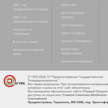
2025 - Год
Вопрос дня
приднестровского народа
День Бендерской
2026 - Год
трагедии
приднестровского народа
День Республики
Introduction to
Диалог на равных
Pridnestrovie
Диалоги с Президентом
В путь! По-новому
Доброе утро,
Великая Отечественная
Приднестровье!
война
Документальный фильм
© 1992-2024, ГУ "Приднестровская Государственная
Телерадиокомпания".
Все права защищены. При использовании материалов
активная ссылка на этот сайт обязательна.
Все материалы официального сайта «Первый Приднес
доступны по лицензии:
Creative Commons Attribution 
International
Приднестровье, Тирасполь, MD-3300, пер. Христофор