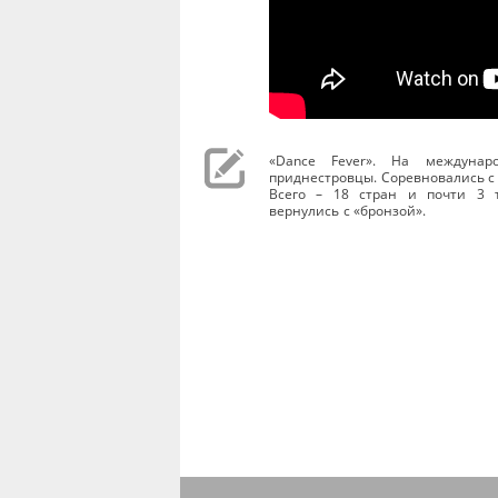
«Dance Fever». На междуна
приднестровцы. Соревновались с
Всего – 18 стран и почти 3 
вернулись с «бронзой».