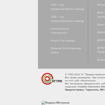
2025 - Год
Вопро
приднестровского народа
День 
2026 - Год
траге
приднестровского народа
День 
Introduction to
Диало
Pridnestrovie
Диало
В путь! По-новому
Добро
Великая Отечественная
Придн
война
Доку
© 1992-2024, ГУ "Приднестровск
Все права защищены. При исполь
на этот сайт обязательна.
Все материалы официального сай
лицензии:
Creative Commons Attri
Приднестровье, Тирасполь, MD-3