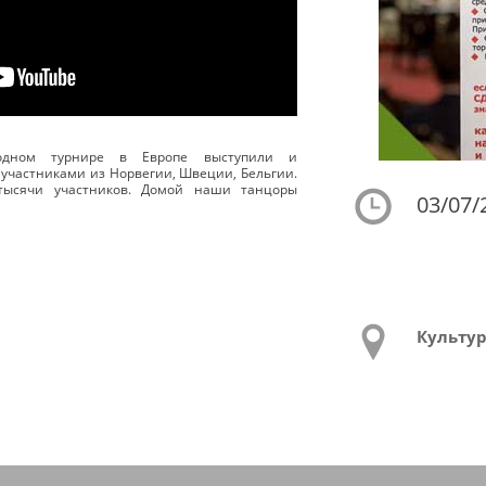
родном турнире в Европе выступили и
 участниками из Норвегии, Швеции, Бельгии.
тысячи участников. Домой наши танцоры
03/07/
Культу