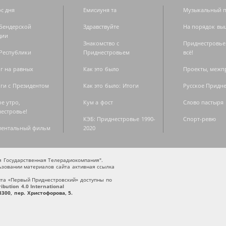
с дня
Емисиуня та
Музыкальный п
Бендерской
Здравствуйте
На порядок вы
дии
Знакомство с
Приднестровье
Республики
Приднестровьем
всё!
г на равных
Как это было
Проекты, меж
ги с Президентом
Как это было: Итоги
Русское Придн
е утро,
Кум а фост
Слово пастыря
естровье!
КЭБ: Приднестровье 1990-
Спорт-ревю
ментальный фильм
2020
ая Государственная Телерадиокомпания".
зовании материалов сайта активная ссылка
та «Первый Приднестровский» доступны по
bution 4.0 International
300, пер. Христофорова, 5.