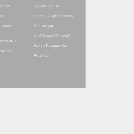
ривет
Субботний КЭБ
ше
Традиций каре не унеск
 - наше
Трансляции
Что? Откуда? Почему?
программы
Эфир с Президентом
естровье
Як це було